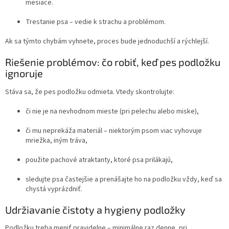
mesiace.
Trestanie psa – vedie k strachu a problémom.
Ak sa týmto chybám vyhnete, proces bude jednoduchší a rýchlejší.
Riešenie problémov: čo robiť, keď pes podložku
ignoruje
Stáva sa, že pes podložku odmieta. Vtedy skontrolujte:
či nie je na nevhodnom mieste (pri pelechu alebo miske),
či mu neprekáža materiál – niektorým psom viac vyhovuje
mriežka, iným tráva,
použite pachové atraktanty, ktoré psa prilákajú,
sledujte psa častejšie a prenášajte ho na podložku vždy, keď sa
chystá vyprázdniť.
Udržiavanie čistoty a hygieny podložky
Podložku treba meniť pravidelne – minimálne raz denne, pri