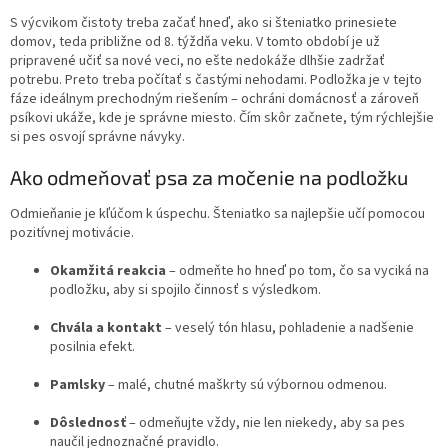
S výcvikom čistoty treba začať hneď, ako si šteniatko prinesiete
domov, teda približne od 8. týždňa veku. V tomto období je už
pripravené učiť sa nové veci, no ešte nedokáže dlhšie zadržať
potrebu. Preto treba počítať s častými nehodami. Podložka je v tejto
fáze ideálnym prechodným riešením – ochráni domácnosť a zároveň
psíkovi ukáže, kde je správne miesto. Čím skôr začnete, tým rýchlejšie
si pes osvojí správne návyky.
Ako odmeňovať psa za močenie na podložku
Odmieňanie je kľúčom k úspechu. Šteniatko sa najlepšie učí pomocou
pozitívnej motivácie.
Okamžitá reakcia
– odmeňte ho hneď po tom, čo sa vyciká na
podložku, aby si spojilo činnosť s výsledkom.
Chvála a kontakt
– veselý tón hlasu, pohladenie a nadšenie
posilnia efekt.
Pamlsky
– malé, chutné maškrty sú výbornou odmenou.
Dôslednosť
– odmeňujte vždy, nie len niekedy, aby sa pes
naučil jednoznačné pravidlo.