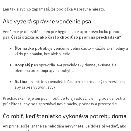
Len tak si rýchlo zapamätá, že podložka = správne miesto.
Ako vyzerá správne venčenie psa
Venčenie je dôležité nielen pre hygienu, ale aj pre psychickú pohodu
psa. Častá otázka je:
ako často chodiť so psom na prechádzku?
Šteniatko
potrebuje venčenie veľmi často – každé 2–3 hodiny a
vždy po spánku, hre alebo jedle.
Dospelý pes
spravidla 3–4 prechádzky denne, aktívnejšie
plemená potrebujú aj viac pohybu.
Rutina
– venčite v rovnakých časoch a na rovnakých miestach,
aby si pes vytvoril zvyk.
Prechádzka nie je len povinnosť. Je to aj radosť, tréning poslušnosti a
príležitosť, aby pes spoznával nové pachy, podnety a prostredie.
Čo robiť, keď šteniatko vykonáva potrebu doma
Ani pri najlepšej snahe sa nehodám nevyhnete. Je dôležité vedieť, ako