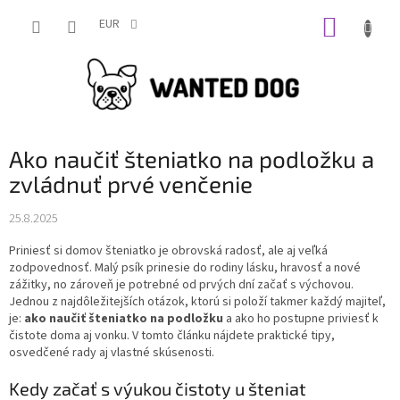
Prejsť
NÁKUP
na
EUR
obsah
KOŠÍK
Ako naučiť šteniatko na podložku a
zvládnuť prvé venčenie
25.8.2025
Priniesť si domov šteniatko je obrovská radosť, ale aj veľká
zodpovednosť. Malý psík prinesie do rodiny lásku, hravosť a nové
zážitky, no zároveň je potrebné od prvých dní začať s výchovou.
Jednou z najdôležitejších otázok, ktorú si položí takmer každý majiteľ,
je:
ako naučiť šteniatko na podložku
a ako ho postupne priviesť k
čistote doma aj vonku. V tomto článku nájdete praktické tipy,
osvedčené rady aj vlastné skúsenosti.
Kedy začať s výukou čistoty u šteniat