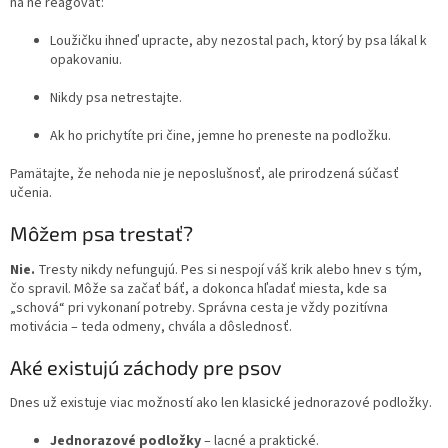
na ne reagovať:
Loužičku ihneď upracte, aby nezostal pach, ktorý by psa lákal k
opakovaniu.
Nikdy psa netrestajte.
Ak ho prichytíte pri čine, jemne ho preneste na podložku.
Pamätajte, že nehoda nie je neposlušnosť, ale prirodzená súčasť
učenia.
Môžem psa trestať?
Nie.
Tresty nikdy nefungujú. Pes si nespojí váš krik alebo hnev s tým,
čo spravil. Môže sa začať báť, a dokonca hľadať miesta, kde sa
„schová“ pri vykonaní potreby. Správna cesta je vždy pozitívna
motivácia – teda odmeny, chvála a dôslednosť.
Aké existujú záchody pre psov
Dnes už existuje viac možností ako len klasické jednorazové podložky.
Jednorazové podložky
– lacné a praktické.