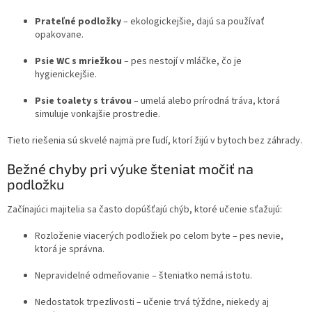
Prateľné podložky
– ekologickejšie, dajú sa používať
opakovane.
Psie WC s mriežkou
– pes nestojí v mláčke, čo je
hygienickejšie.
Psie toalety s trávou
– umelá alebo prírodná tráva, ktorá
simuluje vonkajšie prostredie.
Tieto riešenia sú skvelé najmä pre ľudí, ktorí žijú v bytoch bez záhrady.
Bežné chyby pri výuke šteniat močiť na
podložku
Začínajúci majitelia sa často dopúšťajú chýb, ktoré učenie sťažujú:
Rozloženie viacerých podložiek po celom byte – pes nevie,
ktorá je správna.
Nepravidelné odmeňovanie – šteniatko nemá istotu.
Nedostatok trpezlivosti – učenie trvá týždne, niekedy aj