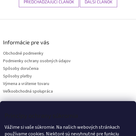
PREDCHÁDZAJÚCI ČLÁNOK
ĎALŠÍ ČLÁNOK
Z
á
p
ä
Informácie pre vás
t
Obchodné podmienky
i
Podmienky ochrany osobných údajov
e
Spôsoby doručenia
Spôsoby platby
Výmena a vrátenie tovaru
Veľkoobchodná spolupráca
Kontakt
Princípy ochrany súkromia
Vážime si vaše súkromie. Na našich webových stránkach
info
@
wanteddog.sk
používame cookies. Niektoré sú nevyhnutné pre funkciu
Wanted Dog