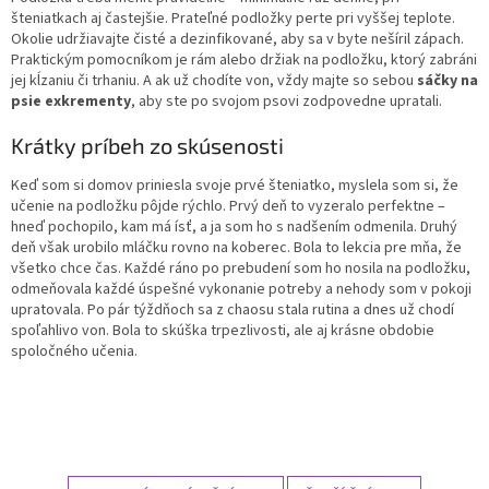
šteniatkach aj častejšie. Prateľné podložky perte pri vyššej teplote.
Okolie udržiavajte čisté a dezinfikované, aby sa v byte nešíril zápach.
Praktickým pomocníkom je rám alebo držiak na podložku, ktorý zabráni
jej kĺzaniu či trhaniu. A ak už chodíte von, vždy majte so sebou
sáčky na
psie exkrementy
, aby ste po svojom psovi zodpovedne upratali.
Krátky príbeh zo skúsenosti
Keď som si domov priniesla svoje prvé šteniatko, myslela som si, že
učenie na podložku pôjde rýchlo. Prvý deň to vyzeralo perfektne –
hneď pochopilo, kam má ísť, a ja som ho s nadšením odmenila. Druhý
deň však urobilo mláčku rovno na koberec. Bola to lekcia pre mňa, že
všetko chce čas. Každé ráno po prebudení som ho nosila na podložku,
odmeňovala každé úspešné vykonanie potreby a nehody som v pokoji
upratovala. Po pár týždňoch sa z chaosu stala rutina a dnes už chodí
spoľahlivo von. Bola to skúška trpezlivosti, ale aj krásne obdobie
spoločného učenia.