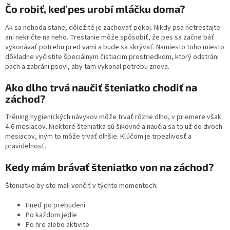
Čo robiť, keď pes urobí mláčku doma?
Ak sa nehoda stane, dôležité je zachovať pokoj. Nikdy psa netrestajte
ani nekričte na neho. Trestanie môže spôsobiť, že pes sa začne báť
vykonávať potrebu pred vami a bude sa skrývať. Namiesto toho miesto
dôkladne vyčistite špeciálnym čistiacim prostriedkom, ktorý odstráni
pach a zabráni psovi, aby tam vykonal potrebu znova.
Ako dlho trvá naučiť šteniatko chodiť na
záchod?
Tréning hygienických návykov môže trvať rôzne dlho, v priemere však
4-6 mesiacov. Niektoré šteniatka sú šikovné a naučia sa to už do dvoch
mesiacov, iným to môže trvať dlhšie. Kľúčom je trpezlivosť a
pravidelnosť.
Kedy mám brávať šteniatko von na záchod?
Šteniatko by ste mali venčiť v týchto momentoch:
Hneď po prebudení
Po každom jedle
Po hre alebo aktivite