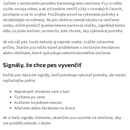
Začnite s nastavením pevného harmonogramu venčenia. Psy si veľmi
rýchlo osvoja rutinu, a ak ich budete venčiť vždy v rovnakých časoch,
postupne si na to zvyknú. Používajte povel na vykonanie potreby a
nezabúdajte na odmeny. Ak pes doteraz nemal návyky na venčenie
vonku, môže pomôcť aj umiestnenie pachovej značky, napríklad kúska
látky so psím močom, na miesto, kde chcete, aby vykonával potrebu.
Ak má váš pes časté nehody aj napriek snahe, zvážte zdravotné
príčiny. Staršie psy môžu trpieť problémami s močovým mechúrom
alebo obličkami, ktoré spôsobujú nekontrolovateľné močenie.
Signály, že chce pes vyvenčiť
Každý pes dáva iné signály, keď potrebuje vykonať potrebu, ale medzi
najčastejšie patria:
Nepokojné chodenie sem a tam
Čuchanie po zemi
Krúženie na jednom mieste
Kňučanie alebo škrabanie na dvere
Ak si tieto signály všimnete, okamžite psa vezmite na venčenie, aby
ste predišli nehode v dome.