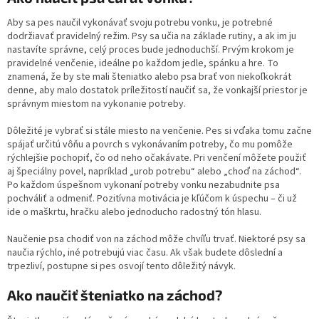
Aby sa pes naučil vykonávať svoju potrebu vonku, je potrebné
dodržiavať pravidelný režim. Psy sa učia na základe rutiny, a ak im ju
nastavíte správne, celý proces bude jednoduchší. Prvým krokom je
pravidelné venčenie, ideálne po každom jedle, spánku a hre. To
znamená, že by ste mali šteniatko alebo psa brať von niekoľkokrát
denne, aby malo dostatok príležitostí naučiť sa, že vonkajší priestor je
správnym miestom na vykonanie potreby.
Dôležité je vybrať si stále miesto na venčenie. Pes si vďaka tomu začne
spájať určitú vôňu a povrch s vykonávaním potreby, čo mu pomôže
rýchlejšie pochopiť, čo od neho očakávate. Pri venčení môžete použiť
aj špeciálny povel, napríklad „urob potrebu“ alebo „choď na záchod“.
Po každom úspešnom vykonaní potreby vonku nezabudnite psa
pochváliť a odmeniť. Pozitívna motivácia je kľúčom k úspechu – či už
ide o maškrtu, hračku alebo jednoducho radostný tón hlasu.
Naučenie psa chodiť von na záchod môže chvíľu trvať. Niektoré psy sa
naučia rýchlo, iné potrebujú viac času. Ak však budete dôslední a
trpezliví, postupne si pes osvojí tento dôležitý návyk.
Ako naučiť šteniatko na záchod?