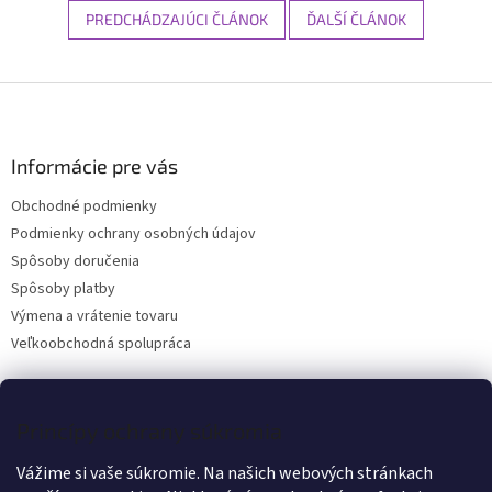
PREDCHÁDZAJÚCI ČLÁNOK
ĎALŠÍ ČLÁNOK
Z
á
p
ä
Informácie pre vás
t
Obchodné podmienky
i
Podmienky ochrany osobných údajov
e
Spôsoby doručenia
Spôsoby platby
Výmena a vrátenie tovaru
Veľkoobchodná spolupráca
Kontakt
Princípy ochrany súkromia
Vážime si vaše súkromie. Na našich webových stránkach
info
@
wanteddog.sk