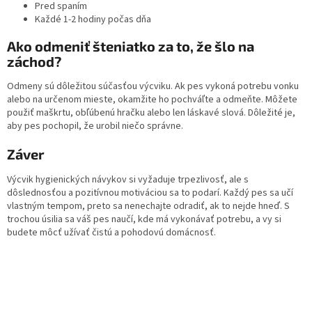
Pred spaním
Každé 1-2 hodiny počas dňa
Ako odmeniť šteniatko za to, že šlo na
záchod?
Odmeny sú dôležitou súčasťou výcviku. Ak pes vykoná potrebu vonku
alebo na určenom mieste, okamžite ho pochváľte a odmeňte. Môžete
použiť maškrtu, obľúbenú hračku alebo len láskavé slová. Dôležité je,
aby pes pochopil, že urobil niečo správne.
Záver
Výcvik hygienických návykov si vyžaduje trpezlivosť, ale s
dôslednosťou a pozitívnou motiváciou sa to podarí. Každý pes sa učí
vlastným tempom, preto sa nenechajte odradiť, ak to nejde hneď. S
trochou úsilia sa váš pes naučí, kde má vykonávať potrebu, a vy si
budete môcť užívať čistú a pohodovú domácnosť.