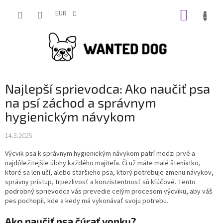
Prejsť
NÁKUP
na
EUR
obsah
KOŠÍK
Najlepší sprievodca: Ako naučiť psa
na psí záchod a správnym
hygienickým návykom
14.3.2025
Výcvik psa k správnym hygienickým návykom patrí medzi prvé a
najdôležitejšie úlohy každého majiteľa. Či už máte malé šteniatko,
ktoré sa len učí, alebo staršieho psa, ktorý potrebuje zmenu návykov,
správny prístup, trpezlivosť a konzistentnosť sú kľúčové. Tento
podrobný sprievodca vás prevedie celým procesom výcviku, aby váš
pes pochopil, kde a kedy má vykonávať svoju potrebu.
Ako naučiť psa čúrať vonku?