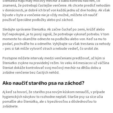
Šteniatka majú malý močový mechúr a slabú kontrolu nad ním, čo
znamená, že potrebujú častejšie venčenie. Ak chcete predísť nehodám
v domácnosti, je dobré ich brať von každú jednu až dve hodiny. Ak však
bývate v byte a vončenie nie je vždy možné, môžete ich naučiť
používať špeciálne podložky alebo psí záchod.
Sledujte správanie šteniatka. Ak začne čuchať po zemi, krúžiť alebo
byť nepokojné, je to jasný signál, že potrebuje vykonať potrebu. V tom
momente ho okamžite odneste na podložku alebo von. Keď sa mu to
podarí, pochváľte ho a odmeňte. Vyhýbajte sa však trestaniu za nehody
– pes si tak môže vytvoriť strach a nebude vedieť, čo urobil zle.
Postupne môžete intervaly medzi venčeniami predlžovať, až kým si
šteniatko zvykne na pravidelný režim. Vo veku 4-6 mesiacov už väčšina
šteniat dokáže kontrolovať svoj močový mechúr na dlhšiu dobu a
zvládne venčenie bez častých nehôd.
Ako naučiť starého psa na záchod?
Aj keď sa hovorí, že starého psa novým kúskom nenaučíš, v prípade
hygienických návykov to rozhodne neplatí. Staršie psy sa síce učia
pomalšie ako šteniatka, ale s trpezlivosťou a dôslednosťou to
zvládnete.