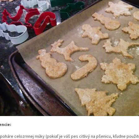
encie:
 poháre celozrnnej múky (pokiaľ je váš pes citlivý na pšenicu, kľudne použit