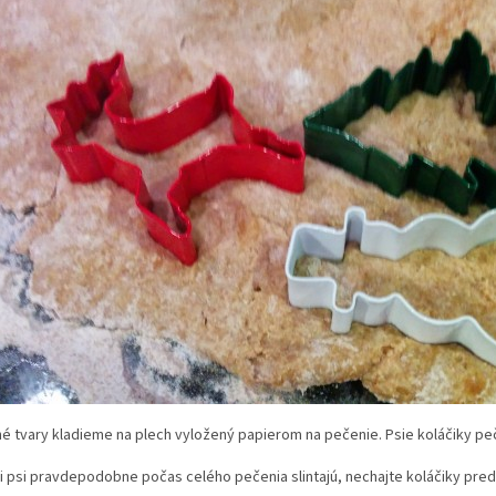
é tvary kladieme na plech vyložený papierom na pečenie. Psie koláčiky peči
i psi pravdepodobne počas celého pečenia slintajú, nechajte koláčiky pre