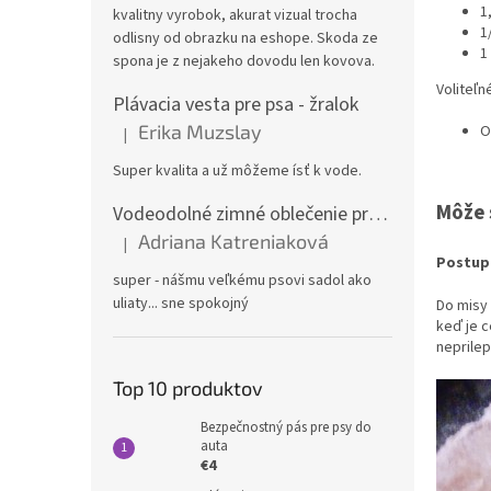
1
kvalitny vyrobok, akurat vizual trocha
1
odlisny od obrazku na eshope. Skoda ze
1
spona je z nejakeho dovodu len kovova.
Voliteľn
Plávacia vesta pre psa - žralok
Erika Muzslay
O
|
Hodnotenie produktu je 5 z 5 hviezdičiek.
Super kvalita a už môžeme ísť k vode.
Môže 
Vodeodolné zimné oblečenie pre veľké psy
Adriana Katreniaková
|
Hodnotenie produktu je 5 z 5 hviezdičiek.
Postup
super - nášmu veľkému psovi sadol ako
uliaty... sne spokojný
Do misy 
keď je 
neprilep
Top 10 produktov
Bezpečnostný pás pre psy do
auta
€4