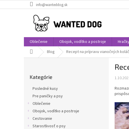
Prejsť
info@wanteddog.sk
na
obsah
Oblečenie
Obojok, vodítko a postroje
Hračk
Domov
Blog
Recept na prípravu vianočných koláč
B
Rece
o
Preskočiť
č
Kategórie
kategórie
1.10.202
n
ý
Rozmazná
Posledné kusy
p
prispôso
Pre paničky a psy
a
Oblečenie
n
e
Obojok, vodítko a postroje
l
Cestovanie
Starostlivosť o psy