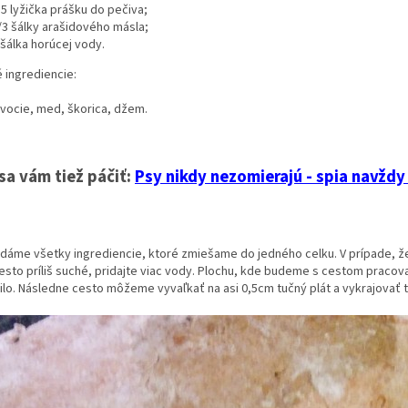
,5 lyžička prášku do pečiva;
/3 šálky arašidového másla;
 šálka horúcej vody.
é ingrediencie:
vocie, med, škorica, džem.
sa vám tiež páčiť:
Psy nikdy nezomierajú - spia navždy
dáme všetky ingrediencie, ktoré zmiešame do jedného celku. V prípade, že 
cesto príliš suché, pridajte viac vody. Plochu, kde budeme s cestom prac
ilo. Následne cesto môžeme vyvaľkať na asi 0,5cm tučný plát a vykrajovať t