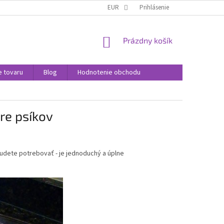
SPÔSOBY DORUČENIA
SPÔSOBY PLATBY
EUR
Prihlásenie
VÝMENA A VRÁTENIE T
NÁKUPNÝ
Prázdny košík
KOŠÍK
e tovaru
Blog
Hodnotenie obchodu
re psíkov
budete potrebovať - je jednoduchý a úplne