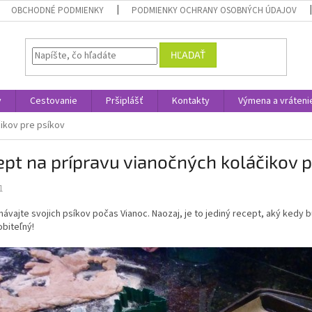
OBCHODNÉ PODMIENKY
PODMIENKY OCHRANY OSOBNÝCH ÚDAJOV
HĽADAŤ
y
Cestovanie
Pršiplášť
Kontakty
Výmena a vráteni
ikov pre psíkov
pt na prípravu vianočných koláčikov p
1
vajte svojich psíkov počas Vianoc. Naozaj, je to jediný recept, aký kedy 
biteľný!