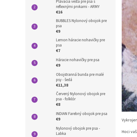
Plávacia vesta pre psa s
reflexnými prvkami - ARMY
€16
BUBBLES Nylonový obojok pre
psa
€9
Lemon háracie nohavičky pre
psa
€7
Háracie nohavičky pre psa
€9
Obojstranná bunda pre malé
psy - šedá
€11,38
Červený Nylonový obojok pre
psa - folklór
€8
INDIAN Farebný obojok pre psa
€9
Vykrojen
Nylonový obojok pre psa -
Hoci vaš
Labka