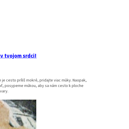
 v tvojom srdci!
je cesto príliš mokré, pridajte viac múky. Naopak,
ovať, posypeme múkou, aby sa nám cesto k ploche
vary.