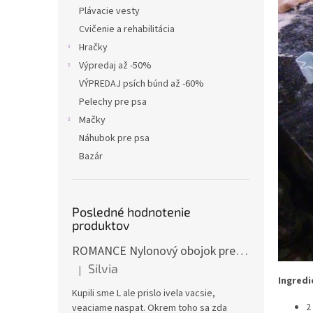
Plávacie vesty
Cvičenie a rehabilitácia
Hračky
Výpredaj až -50%
VÝPREDAJ psích búnd až -60%
Pelechy pre psa
Mačky
Náhubok pre psa
Bazár
Posledné hodnotenie
produktov
ROMANCE Nylonový obojok pre psa
Silvia
|
Hodnotenie produktu je 3 z 5 hviezdičiek.
Ingredi
Kupili sme L ale prislo ivela vacsie,
2
veaciame naspat. Okrem toho sa zda