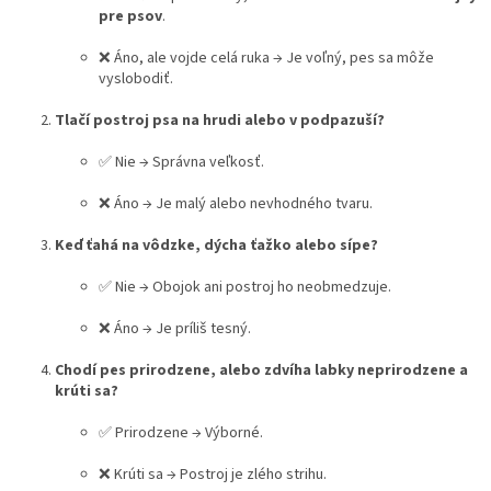
pre psov
.
❌ Áno, ale vojde celá ruka → Je voľný, pes sa môže
vyslobodiť.
Tlačí postroj psa na hrudi alebo v podpazuší?
✅ Nie → Správna veľkosť.
❌ Áno → Je malý alebo nevhodného tvaru.
Keď ťahá na vôdzke, dýcha ťažko alebo sípe?
✅ Nie → Obojok ani postroj ho neobmedzuje.
❌ Áno → Je príliš tesný.
Chodí pes prirodzene, alebo zdvíha labky neprirodzene a
krúti sa?
✅ Prirodzene → Výborné.
❌ Krúti sa → Postroj je zlého strihu.