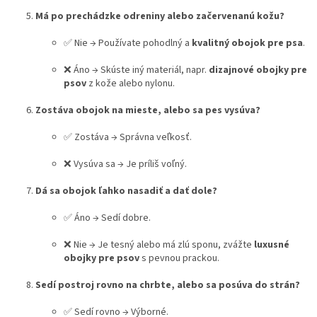
Má po prechádzke odreniny alebo začervenanú kožu?
✅ Nie → Používate pohodlný a
kvalitný obojok pre psa
.
❌ Áno → Skúste iný materiál, napr.
dizajnové obojky pre
psov
z kože alebo nylonu.
Zostáva obojok na mieste, alebo sa pes vysúva?
✅ Zostáva → Správna veľkosť.
❌ Vysúva sa → Je príliš voľný.
Dá sa obojok ľahko nasadiť a dať dole?
✅ Áno → Sedí dobre.
❌ Nie → Je tesný alebo má zlú sponu, zvážte
luxusné
obojky pre psov
s pevnou prackou.
Sedí postroj rovno na chrbte, alebo sa posúva do strán?
✅ Sedí rovno → Výborné.