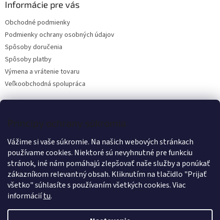
ä
Informácie pre vás
t
Obchodné podmienky
i
Podmienky ochrany osobných údajov
e
Spôsoby doručenia
Spôsoby platby
Výmena a vrátenie tovaru
Veľkoobchodná spolupráca
Kontakt
Princípy ochrany súkromia
Vážime si vaše súkromie. Na našich webových stránkach
info
@
wanteddog.sk
používame cookies. Niektoré sú nevyhnutné pre funkciu
Wanted Dog
stránok, iné nám pomáhajú zlepšovať naše služby a ponúkať
wanteddogcz
zákazníkom relevantný obsah. Kliknutím na tlačidlo "Prijať
všetko" súhlasíte s používaním všetkých cookies.
Viac
informácií
tu
.