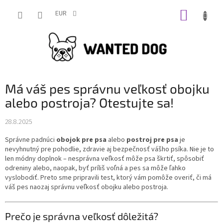
Prejsť
NÁKUP
na
EUR
obsah
KOŠÍK
Má váš pes správnu veľkosť obojku
alebo postroja? Otestujte sa!
28.8.2025
Správne padnúci
obojok pre psa
alebo
postroj pre psa
je
nevyhnutný pre pohodlie, zdravie aj bezpečnosť vášho psíka. Nie je to
len módny doplnok – nesprávna veľkosť môže psa škrtiť, spôsobiť
odreniny alebo, naopak, byť príliš voľná a pes sa môže ľahko
vyslobodiť. Preto sme pripravili test, ktorý vám pomôže overiť, či má
váš pes naozaj správnu veľkosť obojku alebo postroja.
Prečo je správna veľkosť dôležitá?