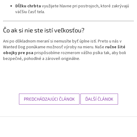
Dĺžku chrbta
využijete hlavne pri postrojoch, ktoré zakrývajú
väčšiu časť tela.
Čo ak si nie ste istí veľkosťou?
Ani po dôkladnom meraní si nemusíte byť úplne istí. Preto u nás v
Wanted Dog ponúkame možnosť výroby na mieru. Naše
ručne šité
obojky pre psa
prispôsobíme rozmerom vášho psíka tak, aby boli
bezpečné, pohodlné a zároveň originálne.
PREDCHÁDZAJÚCI ČLÁNOK
ĎALŠÍ ČLÁNOK
Z
á
p