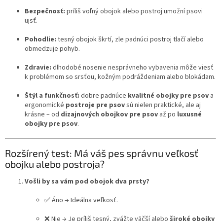
Bezpečnosť:
príliš voľný obojok alebo postroj umožní psovi
ujsť.
Pohodlie:
tesný obojok škrtí, zle padnúci postroj tlačí alebo
obmedzuje pohyb.
Zdravie:
dlhodobé nosenie nesprávneho vybavenia môže viesť
k problémom so srsťou, kožným podráždeniam alebo blokádam.
Štýl a funkčnosť:
dobre padnúce
kvalitné obojky pre psov
a
ergonomické
postroje pre psov
sú nielen praktické, ale aj
krásne – od
dizajnových obojkov pre psov
až po
luxusné
obojky pre psov
.
Rozšírený test: Má váš pes správnu veľkosť
obojku alebo postroja?
Vošli by sa vám pod obojok dva prsty?
✅ Áno → Ideálna veľkosť.
❌ Nie → Je príliš tesný, zvážte väčší alebo
široké obojky