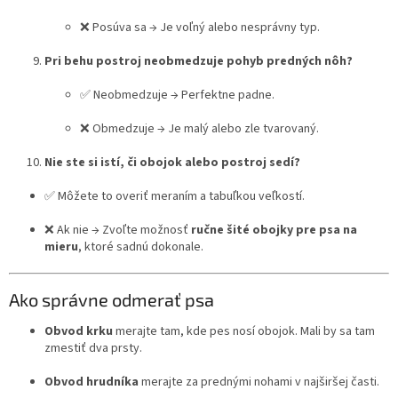
❌ Posúva sa → Je voľný alebo nesprávny typ.
Pri behu postroj neobmedzuje pohyb predných nôh?
✅ Neobmedzuje → Perfektne padne.
❌ Obmedzuje → Je malý alebo zle tvarovaný.
Nie ste si istí, či obojok alebo postroj sedí?
✅ Môžete to overiť meraním a tabuľkou veľkostí.
❌ Ak nie → Zvoľte možnosť
ručne šité obojky pre psa na
mieru
, ktoré sadnú dokonale.
Ako správne odmerať psa
Obvod krku
merajte tam, kde pes nosí obojok. Mali by sa tam
zmestiť dva prsty.
Obvod hrudníka
merajte za prednými nohami v najširšej časti.