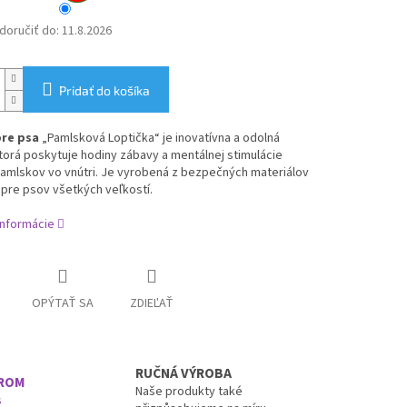
oručiť do:
11.8.2026
Pridať do košíka
pre psa
„Pamlsková Loptička“ je inovatívna a odolná
torá poskytuje hodiny zábavy a mentálnej stimulácie
pamlskov vo vnútri. Je vyrobená z bezpečných materiálov
pre psov všetkých veľkostí.
informácie
OPÝTAŤ SA
ZDIEĽAŤ
RUČNÁ VÝROBA
EROM
Naše produkty také
s