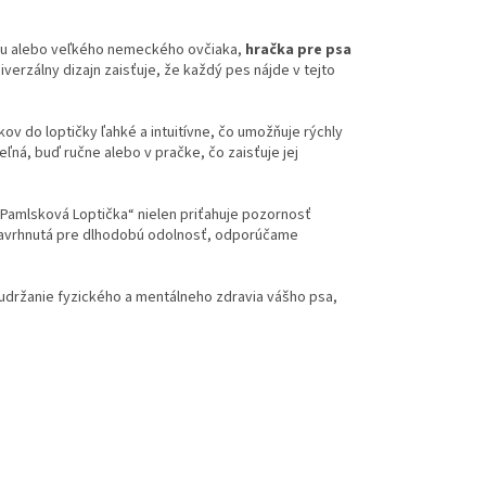
vavu alebo veľkého nemeckého ovčiaka,
hračka pre psa
verzálny dizajn zaisťuje, že každý pes nájde v tejto
v do loptičky ľahké a intuitívne, čo umožňuje rýchly
eľná, buď ručne alebo v pračke, čo zaisťuje jej
 „Pamlsková Loptička“ nielen priťahuje pozornosť
avrhnutá pre dlhodobú odolnosť, odporúčame
 a udržanie fyzického a mentálneho zdravia vášho psa,