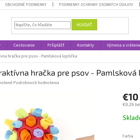
OBCHODNÉ PODMIENKY
PODMIENKY OCHRANY OSOBNÝCH ÚDAJOV
HĽADAŤ
y
Cestovanie
Pršiplášť
Kontakty
Výmena a vráteni
ívna hračka pre psov - Pamlsková loptička
raktívna hračka pre psov - Pamlsková 
né
notené
Podrobnosti hodnotenia
nie
€1
u
€8,26 b
Jednotk
Skla
cena:
iek.
Farba