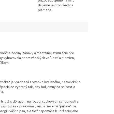
přizpůsobujeme na míru.
Ušijeme je pro všechna
plemena.
konečné hodiny zábavy a mentálnej stimulácie pre
aby vyhovovala psom všetkých veľkostí a plemien,
čikom.
tička“ je vyrobená z vysoko kvalitného, netoxického
špeciálne vybraný tak, aby bol jemný na psí srsť a
ia.
rhnutá s dôrazom na rozvoj čuchových schopností a
 vášho psa k preskúmavaniu a riešeniu "puzzle" za
rgiu vášho psa, ale tiež napomáha k udržaniu jeho