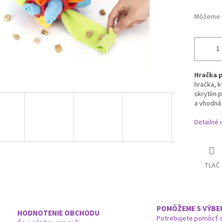
Môžeme d
Hračka 
hračka, k
skrytím 
a vhodná 
Detailné 
TLAČ
POMÔŽEME S VÝB
HODNOTENIE OBCHODU
Potrebujete pomôcť 