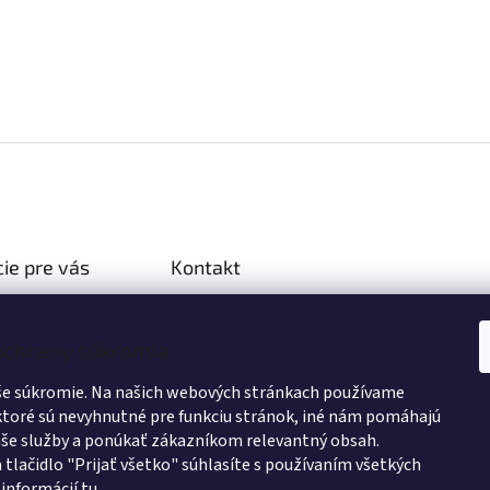
ie pre vás
Kontakt
podmienky
info
@
wanteddog.sk
ochrany osobných
Wanted Dog
 ochrany súkromia
wanteddogcz
ručenia
aše súkromie. Na našich webových stránkach používame
atby
ktoré sú nevyhnutné pre funkciu stránok, iné nám pomáhajú
átenie tovaru
še služby a ponúkať zákazníkom relevantný obsah.
 tlačidlo "Prijať všetko" súhlasíte s používaním všetkých
dná spolupráca
 informácií
tu
.