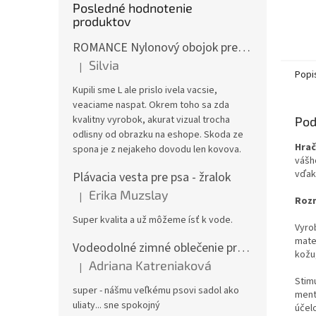
Posledné hodnotenie
produktov
ROMANCE Nylonový obojok pre psa
Silvia
|
Hodnotenie produktu je 3 z 5 hviezdičiek.
Popi
Kupili sme L ale prislo ivela vacsie,
veaciame naspat. Okrem toho sa zda
kvalitny vyrobok, akurat vizual trocha
Pod
odlisny od obrazku na eshope. Skoda ze
Hrač
spona je z nejakeho dovodu len kovova.
vášh
vďak
Plávacia vesta pre psa - žralok
Erika Muzslay
|
Hodnotenie produktu je 5 z 5 hviezdičiek.
Rozm
Super kvalita a už môžeme ísť k vode.
Vyro
mater
Vodeodolné zimné oblečenie pre veľké psy
kožu
Adriana Katreniaková
|
Hodnotenie produktu je 5 z 5 hviezdičiek.
Stim
super - nášmu veľkému psovi sadol ako
ment
uliaty... sne spokojný
účel