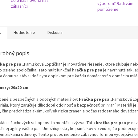
Čo o nás hovoria naši
výberom? Radi vám
zákazníci.
pomôžeme
s
Hodnotenie
Diskusia
robný popis
ka pre psa
„Pamlsková Loptička“ je inovatívne riešenie, ktoré sľubuje ne
o psieho spoločníka. Táto multifunkčná
hračka pre psa
je navrhnutá tak, 
a čomu sa stáva ideálnym doplnkom pre každú domácnosť s domácim milá
ery: 20x20 cm
bené z bezpečných a odolných materiálov:
Hračka pre psa
„Pamlsková Lop
iálu, ktorý zaručuje dlhodobú odolnosť a bezpečnosť pri hraní. Materiál je 
, čím predchádza akémukoľvek riziku zranenia počas radostného dovádzan
ulácia čuchových schopností a mentálna výzva: Táto
hračka pre psa
je nav
álnej agility vášho psa. Umožňuje skrytie pamlskov vo vnútri, čo podnecuje
om získania odmeny. Tento proces nielenže zábavnou formou vyčerpáva ene