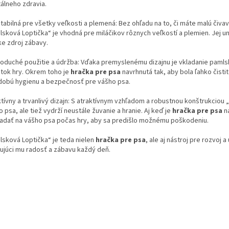
álneho zdravia.
tabilná pre všetky veľkosti a plemená: Bez ohľadu na to, či máte malú či
sková Loptička“ je vhodná pre miláčikov rôznych veľkostí a plemien. Jej uni
ke zdroj zábavy.
oduché použitie a údržba: Vďaka premyslenému dizajnu je vkladanie pamlsko
atok hry. Okrem toho je
hračka pre psa
navrhnutá tak, aby bola ľahko čistit
dobú hygienu a bezpečnosť pre vášho psa.
ktívny a trvanlivý dizajn: S atraktívnym vzhľadom a robustnou konštrukciou
 psa, ale tiež vydrží neustále žuvanie a hranie. Aj keď je
hračka pre psa
n
iadať na vášho psa počas hry, aby sa predišlo možnému poškodeniu.
lsková Loptička“ je teda nielen
hračka pre psa
, ale aj nástroj pre rozvoj
ťujúci mu radosť a zábavu každý deň.