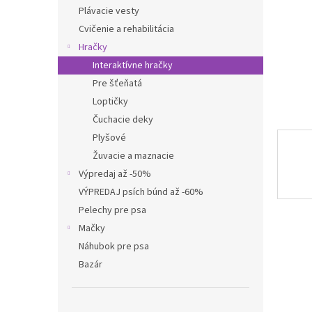
Plávacie vesty
Cvičenie a rehabilitácia
Hračky
Interaktívne hračky
Pre šťeňatá
Loptičky
Čuchacie deky
Plyšové
Žuvacie a maznacie
Výpredaj až -50%
VÝPREDAJ psích búnd až -60%
Pelechy pre psa
Mačky
Náhubok pre psa
Bazár