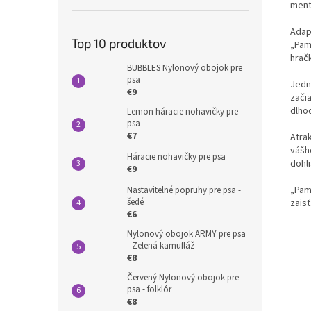
ment
Adap
Top 10 produktov
„Paml
hrač
BUBBLES Nylonový obojok pre
psa
Jedn
€9
zači
dlho
Lemon háracie nohavičky pre
psa
€7
Atra
vášho
Háracie nohavičky pre psa
dohl
€9
„Pam
Nastavitelné popruhy pre psa -
šedé
zais
€6
Nylonový obojok ARMY pre psa
- Zelená kamufláž
€8
Červený Nylonový obojok pre
psa - folklór
€8