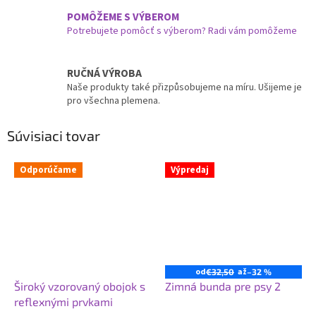
POMÔŽEME S VÝBEROM
Potrebujete pomôcť s výberom? Radi vám pomôžeme
RUČNÁ VÝROBA
Naše produkty také přizpůsobujeme na míru. Ušijeme je
pro všechna plemena.
Súvisiaci tovar
Odporúčame
Výpredaj
od
až
€32,50
–32 %
Široký vzorovaný obojok s
Zimná bunda pre psy 2
reflexnými prvkami