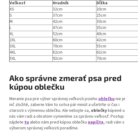
Veľkosť
Hrudník
Dĺžka
XS
32cm
20cm
S
37cm
25cm
M
42cm
30cm
L
47cm
35cm
XL
52cm
40cm
2XL
60cm
42cm
3XL
70cm
55cm
4XL
82cm
62cm
5XL
92cm
70cm
Ako správne zmerať psa pred
kúpou oblečku
Meranie psa pre výber správnej veľkosti psieho
oblečku
nie je
nič zložité, zaberie Vám to sotva pár minút a ušetríte si čas i
starosti s výmenou oblečku. Ale nebojte sa,
oblečky
kúpené u
nás vám radi a obratom vymeníme za správnu veľkosť. Postup
nájdete
tu
alebo nám pred kúpou oblečku
napíšte
, radi vám s
výberom správnej veľkosti poradíme.