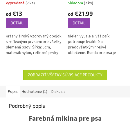
Vypredané
(2 ks)
Skladom
(2 ks)
Priemerné
Priemerné
hodnotenie
hodnotenie
€13
€21,99
od
od
produktu
produktu
je
je
DETAIL
DETAIL
5,0
5,0
z
z
Krásny široký vzorovaný obojok
Nielen vy, ale aj váš psík
5
5
s reflexnými prvkami pre všetky
potrebuje kvalitné a
hviezdičiek.
hviezdičiek.
plemená psov. Šírka: 5cm,
predovšetkým hrejivé
materiál: nylon, reflexné prvky
oblečenie. Bunda pre psa je
úplnou samozrejmosťou
predovšetkým u malých psíkov,
ktorí sú oveľa viac náchylní...
ZOBRAZIŤ VŠETKY SÚVISIACE PRODUKTY
Popis
Hodnotenie (1)
Diskusia
Podrobný popis
Farebná mikina pre psa