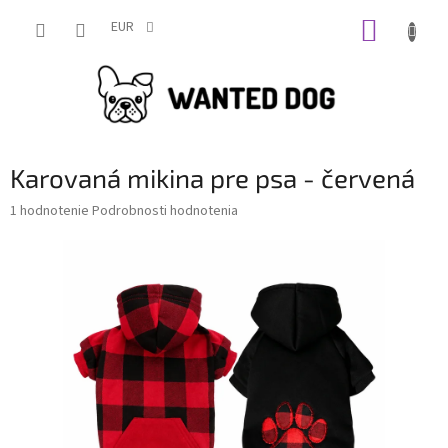
Prejsť
NÁKUP
na
EUR
obsah
KOŠÍK
Karovaná mikina pre psa - červená
Priemerné
1 hodnotenie
Podrobnosti hodnotenia
hodnotenie
produktu
je
5,0
z
5
hviezdičiek.