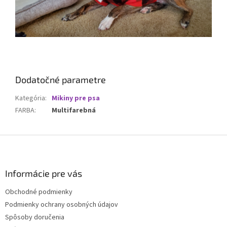
Dodatočné parametre
Kategória
:
Mikiny pre psa
FARBA
:
Multifarebná
Z
á
p
ä
Informácie pre vás
t
Obchodné podmienky
i
Podmienky ochrany osobných údajov
e
Spôsoby doručenia