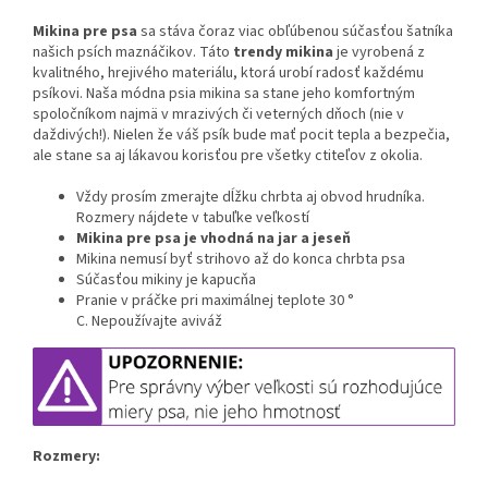
Mikina pre psa
sa stáva čoraz viac obľúbenou súčasťou šatníka
našich psích maznáčikov. Táto
trendy mikina
je vyrobená z
kvalitného, hrejivého materiálu, ktorá urobí radosť každému
psíkovi. Naša módna psia mikina sa stane jeho komfortným
spoločníkom najmä v mrazivých či veterných dňoch (nie v
daždivých!). Nielen že váš psík bude mať pocit tepla a bezpečia,
ale stane sa aj lákavou korisťou pre všetky ctiteľov z okolia.
Vždy prosím zmerajte dĺžku chrbta aj obvod hrudníka.
Rozmery nájdete v tabuľke veľkostí
Mikina pre psa je vhodná na jar a jeseň
Mikina nemusí byť strihovo až do konca chrbta psa
Súčasťou mikiny je kapucňa
Pranie v práčke pri maximálnej teplote 30 °
C. Nepoužívajte aviváž
Rozmery: