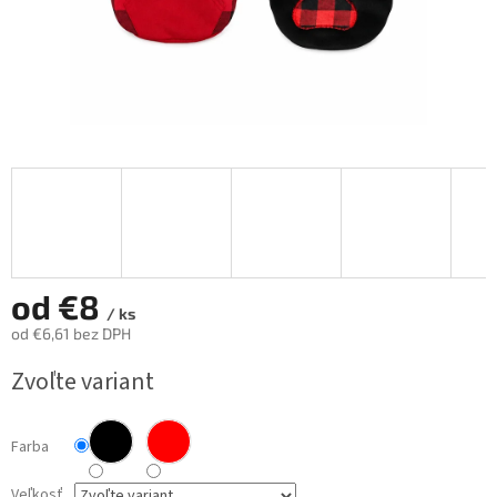
od
€8
/ ks
od
€6,61
bez DPH
Jednotková
Zvoľte variant
cena:
Farba
Veľkosť