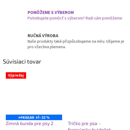
POMÔŽEME S VÝBEROM
Potrebujete pomôcť s výberom? Radi vám pomôžeme
RUČNÁ VÝROBA
Naše produkty také přizpůsobujeme na míru. Ušijeme je
pro všechna plemena.
Súvisiaci tovar
Výpredaj
od
až
€32,50
–32 %
Zimná bunda pre psy 2
Tričko pre psa -
francúzsky buldoček