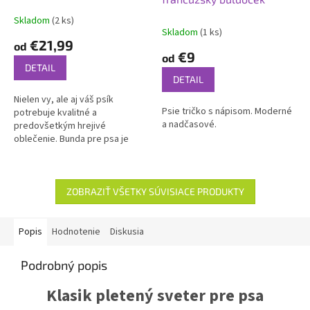
Skladom
(2 ks)
Priemerné
Skladom
(1 ks)
hodnotenie
€21,99
od
produktu
€9
od
je
DETAIL
5,0
DETAIL
z
Nielen vy, ale aj váš psík
5
Psie tričko s nápisom. Moderné
potrebuje kvalitné a
hviezdičiek.
a nadčasové.
predovšetkým hrejivé
oblečenie. Bunda pre psa je
úplnou samozrejmosťou
predovšetkým u malých psíkov,
ktorí sú oveľa viac náchylní...
ZOBRAZIŤ VŠETKY SÚVISIACE PRODUKTY
Popis
Hodnotenie
Diskusia
Podrobný popis
Klasik pletený sveter pre psa