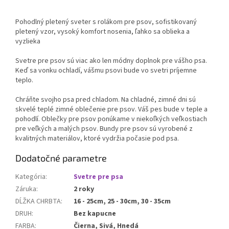
Pohodlný pletený sveter s rolákom pre psov, sofistikovaný
pletený vzor, vysoký komfort nosenia, ľahko sa oblieka a
vyzlieka
Svetre pre psov sú viac ako len módny doplnok pre vášho psa.
Keď sa vonku ochladí, vášmu psovi bude vo svetri príjemne
teplo.
Chráňte svojho psa pred chladom. Na chladné, zimné dni sú
skvelé teplé zimné oblečenie pre psov. Váš pes bude v teple a
pohodlí. Oblečky pre psov ponúkame v niekoľkých veľkostiach
pre veľkých a malých psov. Bundy pre psov sú vyrobené z
kvalitných materiálov, ktoré vydržia počasie pod psa.
Dodatočné parametre
Kategória
:
Svetre pre psa
Záruka
:
2 roky
DĹŽKA CHRBTA
:
16 - 25cm, 25 - 30cm, 30 - 35cm
DRUH
:
Bez kapucne
FARBA
:
Čierna, Sivá, Hnedá