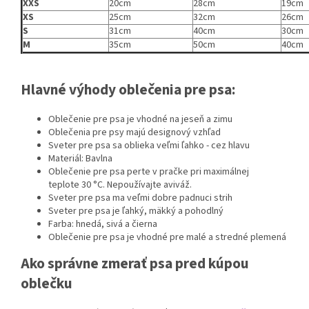
XXS
20cm
28cm
19cm
XS
25cm
32cm
26cm
S
31cm
40cm
30cm
M
35cm
50cm
40cm
Hlavné výhody oblečenia pre psa:
Oblečenie pre psa je vhodné na jeseň a zimu
Oblečenia pre psy majú designový vzhľad
Sveter pre psa sa oblieka veľmi ľahko - cez hlavu
Materiál: Bavlna
Oblečenie pre psa perte v pračke pri maximálnej
teplote 30 °C. Nepoužívajte aviváž.
Sveter pre psa ma veľmi dobre padnuci strih
Sveter pre psa je ľahký, mäkký a pohodlný
Farba: hnedá, sivá a čierna
Oblečenie pre psa je vhodné pre malé a stredné plemená
Ako správne zmerať psa pred kúpou
oblečku