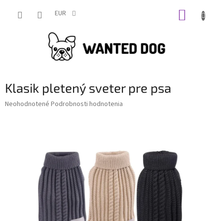
Prejsť
NÁKUP
na
EUR
obsah
KOŠÍK
Klasik pletený sveter pre psa
Priemerné
Neohodnotené
Podrobnosti hodnotenia
hodnotenie
produktu
je
0,0
z
5
hviezdičiek.