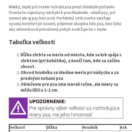
Mäkký, teplý psí sveter ochráni psa pred chladným počasím.
Ocenia ho najmä psy náchylní k prechladnutiu - mladí psy, psí
seniori ale aj psy bez srsti. Perfektný strih svetra zaisťuje
vysoký komfort pri nosení, príjemne obopína telo psa, bez toho
aby obmedzoval prirodzený pohyb a udržuje ho v teple.
Tabuľka veľkosti
Dĺžka chrbta sa meria od miesta, kde sa krk spája s
chrbtom (pri kohútiku), a končí tam, kde sa začína
chvost.
Obvod hrudníka sa ideálne meria pri nádychu a za
prednými nohami psa
Oblečenie pre psa sme merali ručne, ale miery sa
môžu líšiť o 1-2 cm.
Veľkosť
Dĺžka
Hrudník
Krk