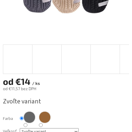
od
€14
/ ks
od
€11,57
bez DPH
Jednotková
Zvoľte variant
cena:
Farba
Veľkosť