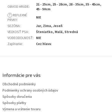
21 - 25cm, 25 - 28cm, 28 - 35cm, 35 - 45cm,
OBVOD HRUDE
:
45 - 50cm
?
REFLEXNÉ
NIE
PRVKY
:
SEZÓNA
:
Jar, Zima, Jeseň
VEĽKOSŤ PSA
:
Šteniatko, Malá, Stredná
VODEODOLNOSŤ
:
NIE
Zapínanie
:
Cez hlavu
Z
á
p
ä
Informácie pre vás
t
Obchodné podmienky
i
Podmienky ochrany osobných údajov
e
Spôsoby doručenia
Spôsoby platby
Výmena a vrátenie tovaru