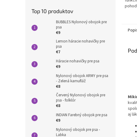
funkčn
hviezd
pohodl
Top 10 produktov
každéh
viacer
BUBBLES Nylonový obojok pre
na chl
psa
Popi
€9
Lemon háracie nohavičky pre
psa
Pod
€7
Háracie nohavičky pre psa
€9
Nylonový obojok ARMY pre psa
- Zelená kamufláž
€8
Červený Nylonový obojok pre
Miki
psa - folklór
kval
€8
spol
aj lá
INDIAN Farebný obojok pre psa
€9
Nylonový obojok pre psa -
Labka