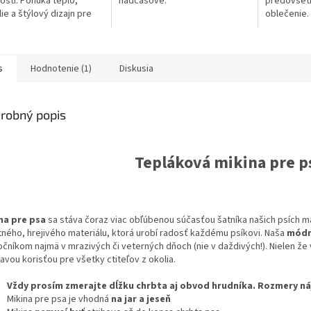
osti. Ponúka teplo,
nadčasové.
predovšetk
ičiek.
hviezdičiek
ie a štýlový dizajn pre
oblečenie.
o psa. Dostupná vo
úplnou sa
ých veľkostiach, ideálna
predovšet
adné dni.
psíkov, kto
náchylní...
s
Hodnotenie (1)
Diskusia
robný popis
Tepláková mikina pre p
na pre psa
sa stáva čoraz viac obľúbenou súčasťou šatníka našich psích m
itného, hrejivého materiálu, ktorá urobí radosť každému psíkovi. Naša
módn
očníkom najmä v mrazivých či veterných dňoch (nie v daždivých!). Nielen že 
kavou korisťou pre všetky ctiteľov z okolia.
Vždy prosím zmerajte dĺžku chrbta aj obvod hrudníka. Rozmery ná
Mikina pre psa je vhodná
na jar a jeseň