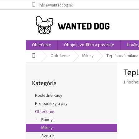
Prejsť
info@wanteddog.sk
na
obsah
Oblečenie
Obojok, vodítko a postroje
Hračk
Domov
Oblečenie
Mikiny
Tepláková mikina
B
Tep
o
Preskočiť
č
Priemer
1 hodno
Kategórie
kategórie
n
hodnote
ý
produkt
Posledné kusy
p
je
Pre paničky a psy
5,0
a
z
Oblečenie
n
5
e
Bundy
hviezdič
l
Mikiny
Svetre