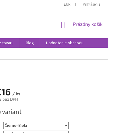
SPÔSOBY DORUČENIA
SPÔSOBY PLATBY
EUR
Prihlásenie
VÝMENA A VRÁTENIE T
NÁKUPNÝ
Prázdny košík
KOŠÍK
e tovaru
Blog
Hodnotenie obchodu
€16
/ ks
2
bez DPH
ová
 variant