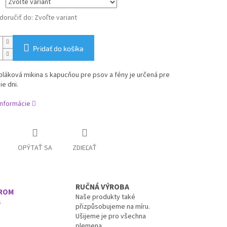
oručiť do:
Zvoľte variant
Pridať do košíka
láková mikina s kapucňou pre psov a fény je určená pre
ie dni.
informácie
OPÝTAŤ SA
ZDIEĽAŤ
RUČNÁ VÝROBA
EROM
Naše produkty také
s
přizpůsobujeme na míru.
Ušijeme je pro všechna
plemena.