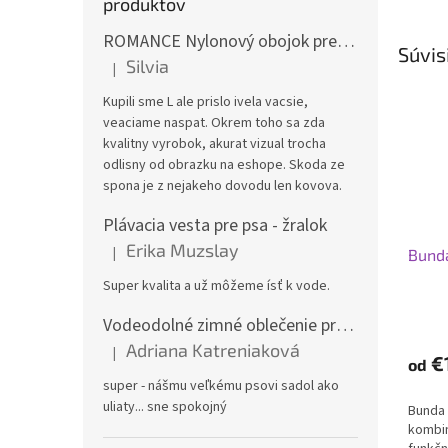
produktov
ROMANCE Nylonový obojok pre psa
Súvis
Silvia
|
Hodnotenie produktu je 3 z 5 hviezdičiek.
Kupili sme L ale prislo ivela vacsie,
veaciame naspat. Okrem toho sa zda
kvalitny vyrobok, akurat vizual trocha
odlisny od obrazku na eshope. Skoda ze
spona je z nejakeho dovodu len kovova.
Plávacia vesta pre psa - žralok
Erika Muzslay
|
Bund
Hodnotenie produktu je 5 z 5 hviezdičiek.
Super kvalita a už môžeme ísť k vode.
Priem
Vodeodolné zimné oblečenie pre veľké psy
hodno
Adriana Katreniaková
|
produ
Hodnotenie produktu je 5 z 5 hviezdičiek.
€
od
je
super - nášmu veľkému psovi sadol ako
5,0
uliaty... sne spokojný
Bunda 
z
kombi
5