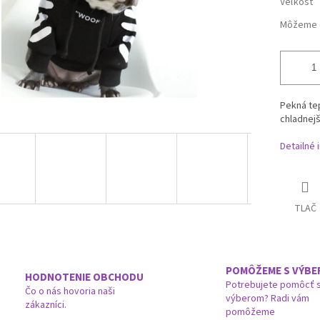
Veľkosť
Môžeme d
Pekná tep
chladnejš
Detailné 
TLAČ
POMÔŽEME S VÝB
HODNOTENIE OBCHODU
Potrebujete pomôcť 
Čo o nás hovoria naši
výberom? Radi vám
zákazníci.
pomôžeme