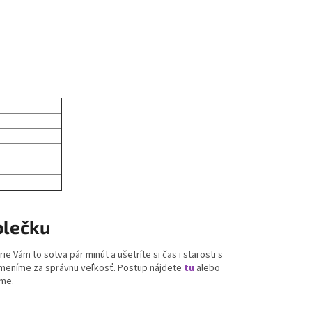
blečku
erie Vám to sotva pár minút a ušetríte si čas i starosti s
ymeníme za správnu veľkosť. Postup nájdete
tu
alebo
íme.