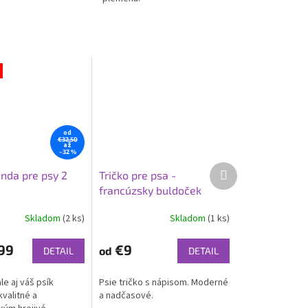
od
€32,50
až
–32 %
Ďalší
nda pre psy 2
Tričko pre psa -
produkt
francúzsky buldoček
Skladom
(2 ks)
Skladom
(1 ks)
e
99
€9
od
DETAIL
DETAIL
le aj váš psík
Psie tričko s nápisom. Moderné
valitné a
a nadčasové.