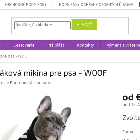
OBCHODNÉ PODMIENKY
PODMIENKY OCHRANY OSOBNÝCH ÚDAJOV
HĽADAŤ
y
Cestovanie
Pršiplášť
Kontakty
Výmena a vráteni
 pre psa - WOOF
láková mikina pre psa - WOOF
né
tenie
Podrobnosti hodnotenia
nie
od
u
od
€13,2
Jednotk
Zvoľte
cena:
iek.
Farba