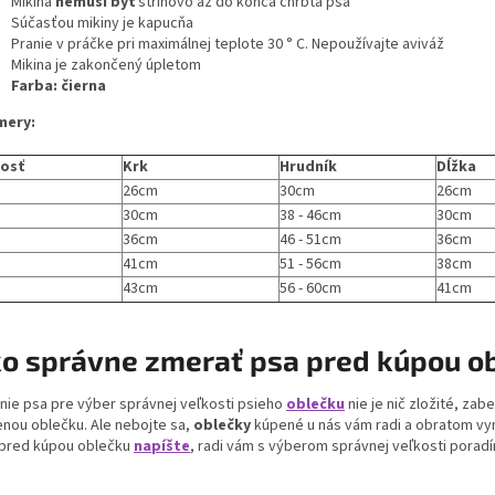
Mikina
nemusí byť
strihovo až do konca chrbta psa
Súčasťou mikiny je kapucňa
Pranie v práčke pri maximálnej teplote 30 ° C. Nepoužívajte aviváž
Mikina je zakončený úpletom
Farba: čierna
mery:
kosť
Krk
Hrudník
Dĺžka
26cm
30cm
26cm
30cm
38 - 46cm
30cm
36cm
46 - 51cm
36cm
41cm
51 - 56cm
38cm
43cm
56 - 60cm
41cm
o správne zmerať psa pred kúpou o
nie psa pre výber správnej veľkosti psieho
oblečku
nie je nič zložité, zab
nou oblečku. Ale nebojte sa,
oblečky
kúpené u nás vám radi a obratom v
pred kúpou oblečku
napíšte
, radi vám s výberom správnej veľkosti porad