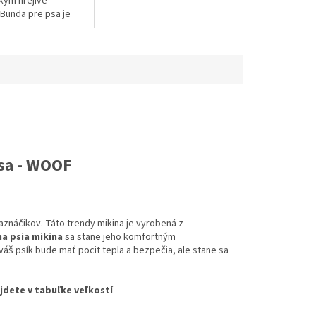
ým hrejivé
.
 Bunda pre psa je
mozrejmosťou
kým u malých
rí sú oveľa viac
sa - WOOF
aznáčikov. Táto trendy mikina je vyrobená z
a psia mikina
sa stane jeho komfortným
váš psík bude mať pocit tepla a bezpečia, ale stane sa
jdete v tabuľke veľkostí