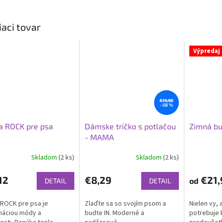
iaci tovar
Výpredaj
€19,90
–58 %
a ROCK pre psa
Dámske tričko s potlačou
Zimná bu
- MAMA
Skladom
(2 ks)
Skladom
(2 ks)
erné
Priemerné
tenie
hodnoteni
ktu
produktu
12
€8,29
€21,
od
DETAIL
DETAIL
je
5,0
ROCK pre psa je
Zlaďte sa so svojím psom a
Nielen vy, a
z
náciou módy a
budte IN. Moderné a
potrebuje k
5