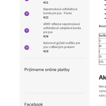
€11
Nepremokavá softshellová
bunda pre psa - Packa
€22
ARMY reflexná nepremokavá
Roz
softshellová zateplená bunda
pre psa
Veľ
€26
S
Nylonové guľaté vodítko pre
M
psa s reflexnými prvkami
L
€10
XL
XXL
Prijímame online platby
Ak
Mera
výme
nám 
Facebook