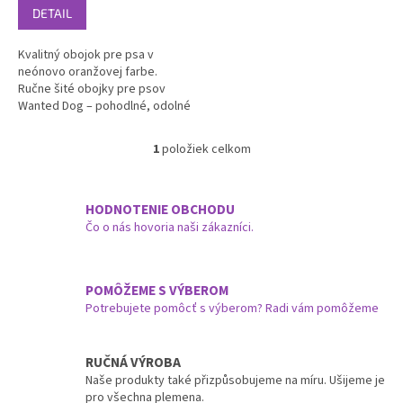
DETAIL
Kvalitný obojok pre psa v
neónovo oranžovej farbe.
Ručne šité obojky pre psov
Wanted Dog – pohodlné, odolné
a viditeľné aj z diaľky.
1
položiek celkom
O
v
l
á
HODNOTENIE OBCHODU
d
Čo o nás hovoria naši zákazníci.
a
c
i
POMÔŽEME S VÝBEROM
e
Potrebujete pomôcť s výberom? Radi vám pomôžeme
p
r
v
k
RUČNÁ VÝROBA
y
Naše produkty také přizpůsobujeme na míru. Ušijeme je
v
pro všechna plemena.