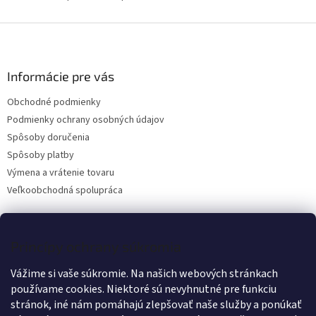
ý
p
Z
i
á
s
p
u
ä
Informácie pre vás
t
Obchodné podmienky
i
Podmienky ochrany osobných údajov
e
Spôsoby doručenia
Spôsoby platby
Výmena a vrátenie tovaru
Veľkoobchodná spolupráca
Kontakt
Princípy ochrany súkromia
Vážime si vaše súkromie. Na našich webových stránkach
info
@
wanteddog.sk
používame cookies. Niektoré sú nevyhnutné pre funkciu
Wanted Dog
stránok, iné nám pomáhajú zlepšovať naše služby a ponúkať
wanteddogcz