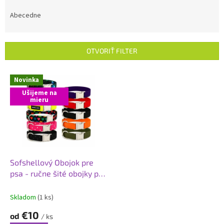
d
e
Abecedne
n
i
e
OTVORIŤ FILTER
p
r
V
Novinka
o
ý
d
Ušijeme na
p
mieru
u
i
k
s
t
p
o
r
v
o
d
Sofshellový Obojok pre
u
psa - ručne šité obojky pre
k
psa
t
Skladom
(1 ks)
o
€10
od
v
/ ks