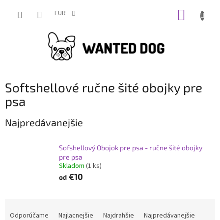
Prejsť
NÁKUP
na
EUR
obsah
KOŠÍK
Softshellové ručne šité obojky pre
psa
Najpredávanejšie
Sofshellový Obojok pre psa - ručne šité obojky
pre psa
Skladom
(1 ks)
€10
od
R
a
Odporúčame
Najlacnejšie
Najdrahšie
Najpredávanejšie