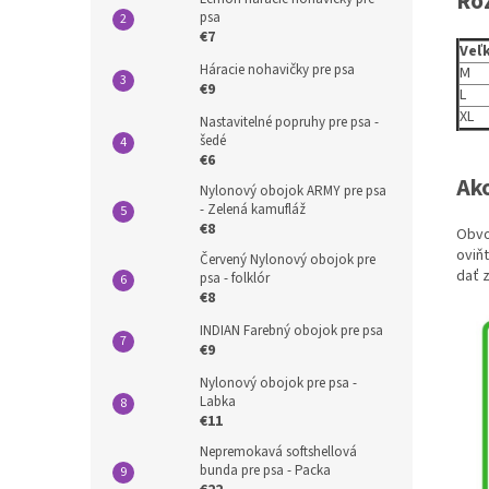
Ro
psa
€7
Veľ
Háracie nohavičky pre psa
M
€9
L
XL
Nastavitelné popruhy pre psa -
šedé
€6
Ako
Nylonový obojok ARMY pre psa
- Zelená kamufláž
€8
Obvo
oviň
Červený Nylonový obojok pre
dať 
psa - folklór
€8
INDIAN Farebný obojok pre psa
€9
Nylonový obojok pre psa -
Labka
€11
Nepremokavá softshellová
bunda pre psa - Packa