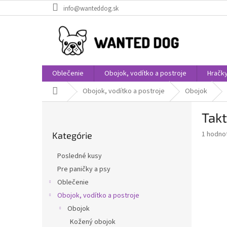
Prejsť
info@wanteddog.sk
na
obsah
Oblečenie
Obojok, vodítko a postroje
Hračk
Domov
Obojok, vodítko a postroje
Obojok
B
Takt
o
Preskočiť
č
Priemer
1 hodno
Kategórie
kategórie
n
hodnote
ý
produkt
Posledné kusy
p
je
Pre paničky a psy
5,0
a
z
Oblečenie
n
5
e
Obojok, vodítko a postroje
hviezdič
l
Obojok
Kožený obojok