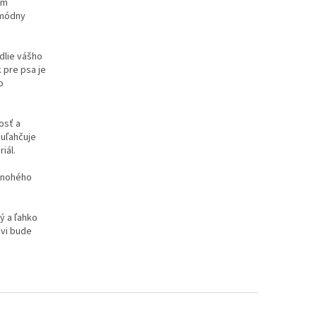
ým
 módny
dlie vášho
 pre psa je
o
osť a
uľahčuje
iál.
rnohého
ý a ľahko
ovi bude