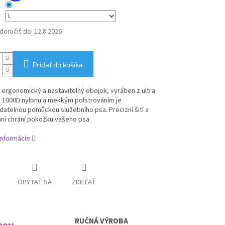
oručiť do:
12.8.2026
Pridať do košíka
ergonomický a nastavitelný obojok, vyráben z ultra
 1000D nylonu a mekkým polstrováním je
atelnou pomůckou služebního psa. Precizní šití a
ní chrání pokožku vašeho psa.
informácie
OPÝTAŤ SA
ZDIEĽAŤ
RUČNÁ VÝROBA