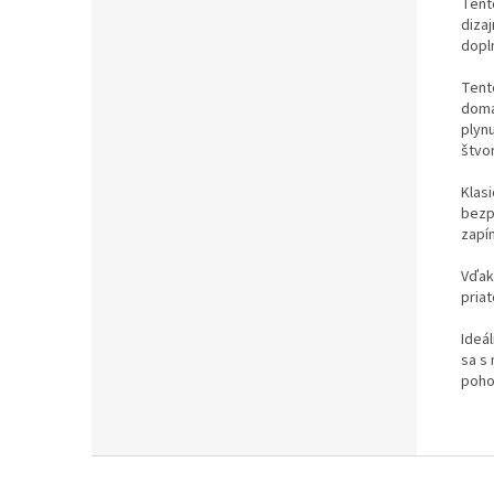
Tent
diza
dopl
Ten
domá
plyn
štvo
Klas
bezp
zapín
Vďak
priat
Ideá
sa s
poho
Z
á