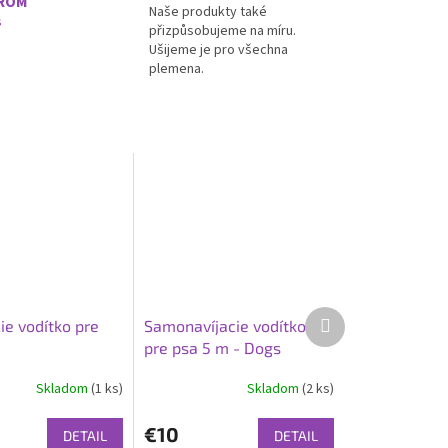
EROM
Naše produkty také
s
přizpůsobujeme na míru.
Ušijeme je pro všechna
plemena.
Ďalší
ie vodítko pre
Samonavíjacie vodítko
produkt
pre psa 5 m - Dogs
Skladom
(1 ks)
Skladom
(2 ks)
€10
DETAIL
DETAIL