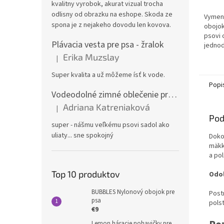
kvalitny vyrobok, akurat vizual trocha
odlisny od obrazku na eshope. Skoda ze
Vymeni
spona je z nejakeho dovodu len kovova.
obojo
psovi o
Plávacia vesta pre psa - žralok
jednod
pomoc
Erika Muzslay
|
Hodnotenie produktu je 5 z 5 hviezdičiek.
Ideáln
zmenu 
Super kvalita a už môžeme ísť k vode.
Popi
Vodeodolné zimné oblečenie pre veľké psy
Adriana Katreniaková
|
Hodnotenie produktu je 5 z 5 hviezdičiek.
Pod
super - nášmu veľkému psovi sadol ako
uliaty... sne spokojný
Doko
mäkk
a po
Top 10 produktov
Odol
BUBBLES Nylonový obojok pre
Postr
psa
polst
€9
Lemon háracie nohavičky pre