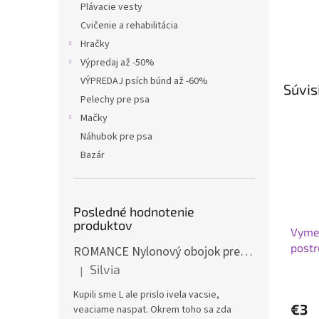
Plávacie vesty
Cvičenie a rehabilitácia
Hračky
Výpredaj až -50%
VÝPREDAJ psích búnd až -60%
Súvis
Pelechy pre psa
Mačky
Náhubok pre psa
Bazár
Posledné hodnotenie
produktov
Vymen
postr
ROMANCE Nylonový obojok pre psa
Slov
Silvia
|
Hodnotenie produktu je 3 z 5 hviezdičiek.
Kupili sme L ale prislo ivela vacsie,
€3
veaciame naspat. Okrem toho sa zda