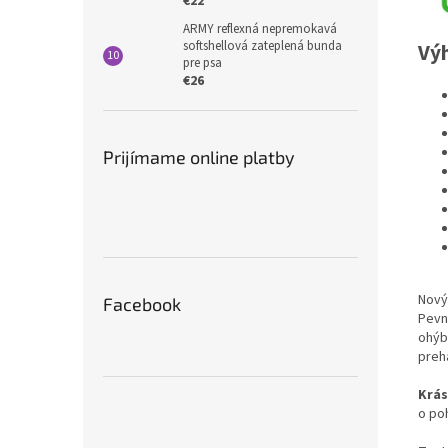
€22
ARMY reflexná nepremokavá
softshellová zateplená bunda
Vý
pre psa
€26
Prijímame online platby
Nový
Facebook
Pevn
ohýba
preh
Krás
o po