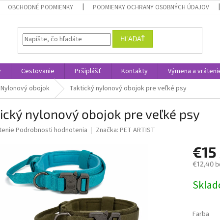
OBCHODNÉ PODMIENKY
PODMIENKY OCHRANY OSOBNÝCH ÚDAJOV
HĽADAŤ
y
Cestovanie
Pršiplášť
Kontakty
Výmena a vráteni
Nylonový obojok
Taktický nylonový obojok pre veľké psy
ický nylonový obojok pre veľké psy
né
tenie
Podrobnosti hodnotenia
Značka:
PET ARTIST
nie
€15
u
€12,40 b
Jednotk
Skla
cena:
iek.
Farba