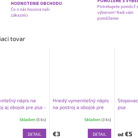
POMÔŽEME S VÝB
HODNOTENIE OBCHODU
Potrebujete pomôcť 
Čo o nás hovoria naši
výberom? Radi vám
zákazníci.
pomôžeme
iaci tovar
iteľný nápis na
Hnedý vymeniteľný nápis
Stopovac
oj aj obojok pre psa -
na postroj a obojok pre
psa
ensko
psa - MAMA SAYS I ´M
Skladom
(5 ks)
Skladom
(3 ks)
SPECIAL
€3
€5
od
DETAIL
DETAIL