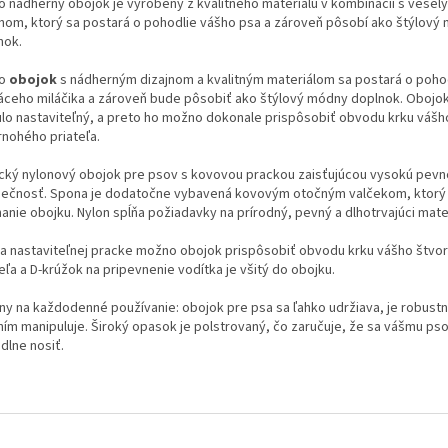
o nádherný obojok je vyrobený z kvalitného materiálu v kombinácii s vesel
jnom, ktorý sa postará o pohodlie vášho psa a zároveň pôsobí ako štýlový
nok.
to
obojok
s nádherným dizajnom a kvalitným materiálom sa postará o poho
ceho miláčika a zároveň bude pôsobiť ako štýlový módny doplnok. Obojok
ulo nastaviteľný, a preto ho možno dokonale prispôsobiť obvodu krku vášh
rnohého priateľa.
ický nylonový obojok pre psov s kovovou prackou zaisťujúcou vysokú pevn
ečnosť. Spona je dodatočne vybavená kovovým otočným valčekom, ktorý 
anie obojku. Nylon spĺňa požiadavky na prírodný, pevný a dlhotrvajúci mater
a nastaviteľnej pracke možno obojok prispôsobiť obvodu krku vášho štvo
eľa a D-krúžok na pripevnenie vodítka je všitý do obojku.
lny na každodenné používanie: obojok pre psa sa ľahko udržiava, je robustn
 ním manipuluje. Široký opasok je polstrovaný, čo zaručuje, že sa vášmu ps
dlne nosiť.