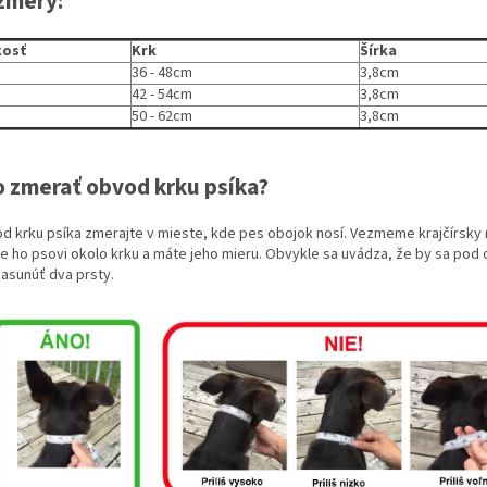
zmery:
kosť
Krk
Šírka
36 - 48cm
3,8cm
42 - 54cm
3,8cm
50 - 62cm
3,8cm
 zmerať obvod krku psíka?
d krku psíka zmerajte v mieste, kde pes obojok nosí. Vezmeme krajčírsky
te ho psovi okolo krku a máte jeho mieru. Obvykle sa uvádza, že by sa pod 
zasunúť dva prsty.