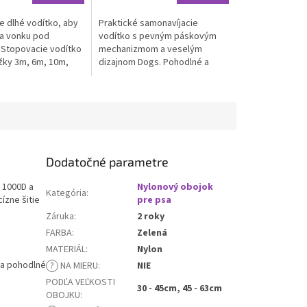
e dlhé vodítko, aby
Praktické samonavíjacie
sa vonku pod
vodítko s pevným páskovým
 Stopovacie vodítko
mechanizmom a veselým
ĺžky 3m, 6m, 10m,
dizajnom Dogs. Pohodlné a
30m a 50m.
bezpečné riešenie na každý
 pevného nylonu.
deň.
vné...
Dodatočné parametre
 1000D a
Nylonový obojok
Kategória
:
ízne šitie
pre psa
Záruka
:
2 roky
FARBA
:
Zelená
MATERIÁL
:
Nylon
í a pohodlné
?
NA MIERU
:
NIE
PODĽA VEĽKOSTI
30 - 45cm, 45 - 63cm
OBOJKU
: