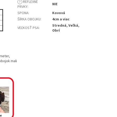
?
REFLEXNÉ
NIE
PRVKY
:
SPONA
:
Kovová
ŠÍRKA OBOJKU
:
4cm a viac
Stredná, Veľká,
VEĽKOSŤ PSA
:
Obrí
 meter,
obojok mali