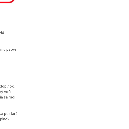
adá
ému psovi
 doplnok.
ný voči
a sa radi
sa postará
plnok.