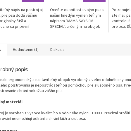
teľný nápis na postroj aj
Oceňte osobitosť svojho psa s
Potrebujet
k pre psa dodá vášmu
naším hnedým vymeniteľným
ste mali p
riginálny štýl a
nápisom "MAMA SAYS I'M
kontrolou?
ucho sa pripevní
SPECIAL", určeným na obojok
pre psa. D
ou suchého zipsu.
alebo postroj pre psa. Tento
15m, 20m, 
y doplnok pre rýchlu
jedinečný doplnok, vhodný k
Vyrobené z
vzhľadu na...
obojkom pre...
Mäkké a pe
s
Hodnotenie (1)
Diskusia
robný popis
nale ergonomický a nastaviteľný obojok vyrobený z veľmi odolného nylonu
ého polstrovania je nepostrádateľnou pomôckou pre služobného psa. Prec
lstrovanie chráni pokožku vášho psa.
ný materiál
oj je vyroben z vysoce kvalitního a odolného nylonu 1000D. Precizní prošit
rování neumožňují odírání a chrání kůži a srst psa.