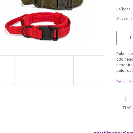
Veľkosť
Môžeme d
Dokonale 
odolného
nepostrad
polstrová
Detailné 
TLAČ