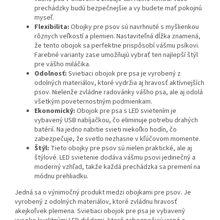
prechádzky budú bezpečnejšie a vy budete mať pokojnú
myseľ.
Flexibilita:
Obojky pre psov sú navrhnuté s myšlienkou
rôznych veľkostí a plemien. Nastaviteľná dĺžka znamená,
že tento obojok sa perfektne prispôsobí vášmu psíkovi.
Farebné varianty zase umožňujú vybrať ten najlepší štýl
pre vášho miláčika.
Odolnosť:
Svietiaci obojok pre psa je vyrobený z
odolných materiálov, ktoré vydržia aj hravosť aktívnejších
psov. Nielenže zvládne radovánky vášho psa, ale aj odolá
všetkým poveternostným podmienkam.
Ekonomický:
Obojok pre psa s LED svietením je
vybavený USB nabíjačkou, čo eliminuje potrebu drahých
batérií. Na jedno nabitie svieti niekoľko hodín, čo
zabezpečuje, že svetlo nezhasne v kľúčovom momente.
Štýl:
Tieto obojky pre psov sú nielen praktické, ale aj
štýlové. LED svietenie dodáva vášmu psovi jedinečný a
moderný vzhľad, takže každá prechádzka sa premení na
módnu prehliadku.
Jedná sa o výnimočný produkt medzi obojkami pre psov. Je
vyrobený z odolných materiálov, ktoré zvládnu hravosť
akejkoľvek plemena. Svietiaci obojok pre psa je vybavený