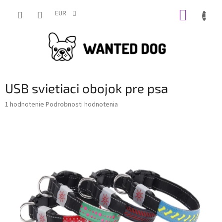
Prejsť
NÁKUP
na
EUR
obsah
KOŠÍK
USB svietiaci obojok pre psa
Priemerné
1 hodnotenie
Podrobnosti hodnotenia
hodnotenie
produktu
je
1,0
z
5
hviezdičiek.