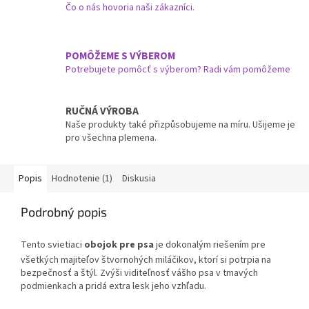
Čo o nás hovoria naši zákazníci.
POMÔŽEME S VÝBEROM
Potrebujete pomôcť s výberom? Radi vám pomôžeme
RUČNÁ VÝROBA
Naše produkty také přizpůsobujeme na míru. Ušijeme je
pro všechna plemena.
Popis
Hodnotenie (1)
Diskusia
Podrobný popis
Tento svietiaci
obojok pre psa
je dokonalým riešením pre
všetkých majiteľov štvornohých miláčikov, ktorí si potrpia na
bezpečnosť a štýl. Zvýši viditeľnosť vášho psa v tmavých
podmienkach a pridá extra lesk jeho vzhľadu.