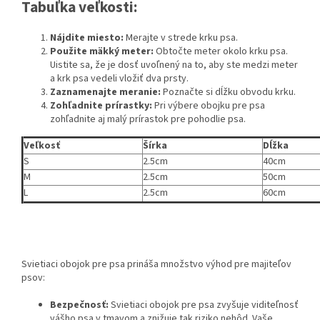
Tabuľka veľkosti:
Nájdite miesto:
Merajte v strede krku psa.
Použite mäkký meter:
Obtočte meter okolo krku psa.
Uistite sa, že je dosť uvoľnený na to, aby ste medzi meter
a krk psa vedeli vložiť dva prsty.
Zaznamenajte meranie:
Poznačte si dĺžku obvodu krku.
Zohľadnite prírastky:
Pri výbere obojku pre psa
zohľadnite aj malý prírastok pre pohodlie psa.
Veľkosť
Šírka
Dĺžka
S
2.5cm
40cm
M
2.5cm
50cm
L
2.5cm
60cm
Svietiaci obojok pre psa prináša množstvo výhod pre majiteľov
psov:
Bezpečnosť:
Svietiaci obojok pre psa zvyšuje viditeľnosť
vášho psa v tmavom a znižuje tak riziko nehôd. Vaše