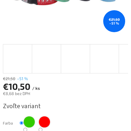
€21,50
–51 %
€21,50
–51 %
€10,50
/ ks
€8,68 bez DPH
Jednotková
Zvoľte variant
cena:
Farba