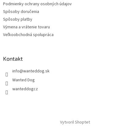
Podmienky ochrany osobných údajov
e
Spôsoby doručenia
Spôsoby platby
Výmena a vrátenie tovaru
Veľkoobchodná spolupráca
Kontakt
info
@
wanteddog.sk
Wanted Dog
wanteddogcz
Vytvoril Shoptet