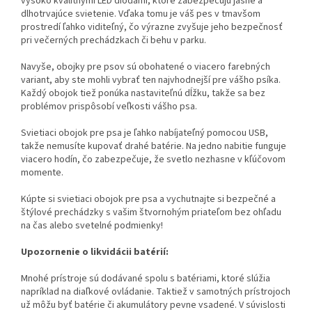
vysoko kvalitnými LED diódami, ktoré zabezpečujú jasné a
dlhotrvajúce svietenie. Vďaka tomu je váš pes v tmavšom
prostredí ľahko viditeľný, čo výrazne zvyšuje jeho bezpečnosť
pri večerných prechádzkach či behu v parku.
Navyše, obojky pre psov sú obohatené o viacero farebných
variant, aby ste mohli vybrať ten najvhodnejší pre vášho psíka.
Každý obojok tiež ponúka nastaviteľnú dĺžku, takže sa bez
problémov prispôsobí veľkosti vášho psa.
Svietiaci obojok pre psa je ľahko nabíjateľný pomocou USB,
takže nemusíte kupovať drahé batérie. Na jedno nabitie funguje
viacero hodín, čo zabezpečuje, že svetlo nezhasne v kľúčovom
momente.
Kúpte si svietiaci obojok pre psa a vychutnajte si bezpečné a
štýlové prechádzky s vašim štvornohým priateľom bez ohľadu
na čas alebo svetelné podmienky!
Upozornenie o likvidácii batérií:
Mnohé prístroje sú dodávané spolu s batériami, ktoré slúžia
napríklad na diaľkové ovládanie. Taktiež v samotných prístrojoch
už môžu byť batérie či akumulátory pevne vsadené. V súvislosti