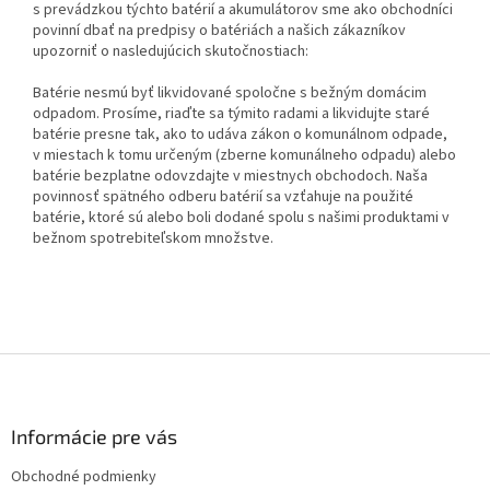
s prevádzkou týchto batérií a akumulátorov sme ako obchodníci
povinní dbať na predpisy o batériách a našich zákazníkov
upozorniť o nasledujúcich skutočnostiach:
Batérie nesmú byť likvidované spoločne s bežným domácim
odpadom. Prosíme, riaďte sa týmito radami a likvidujte staré
batérie presne tak, ako to udáva zákon o komunálnom odpade,
v miestach k tomu určeným (zberne komunálneho odpadu) alebo
batérie bezplatne odovzdajte v miestnych obchodoch. Naša
povinnosť spätného odberu batérií sa vzťahuje na použité
batérie, ktoré sú alebo boli dodané spolu s našimi produktami v
bežnom spotrebiteľskom množstve.
Z
á
p
ä
Informácie pre vás
t
Obchodné podmienky
i