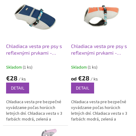
p
p
r
i
o
s
d
p
u
r
k
o
t
d
Chladiaca vesta pre psy s
Chladiaca vesta pre psy s
o
u
reflexnými prvkami -
reflexnými prvkami -
v
k
modrá
oranžová
t
Skladom
(1 ks)
Skladom
(1 ks)
o
€28
€28
od
v
/ ks
/ ks
DETAIL
DETAIL
Chladiaca vesta pre bezpečné
Chladiaca vesta pre bezpečné
vyvádzanie počas horúcich
vyvádzanie počas horúcich
letných dní. Chladiaca vesta v 3
letných dní. Chladiaca vesta v 3
farbách: modrá, zelená a
farbách: modrá, zelená a
oranžová.
oranžová.