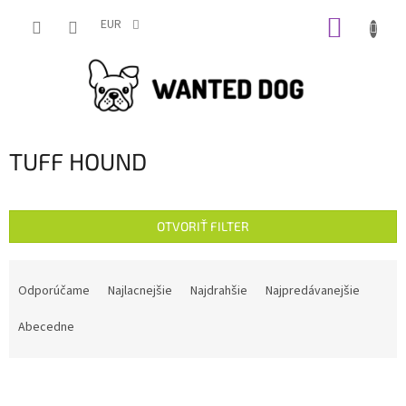
Prejsť
NÁKUP
na
EUR
obsah
KOŠÍK
TUFF HOUND
OTVORIŤ FILTER
R
a
Odporúčame
Najlacnejšie
Najdrahšie
Najpredávanejšie
d
e
Abecedne
n
i
V
e
ý