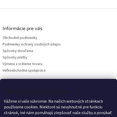
O
v
l
Z
á
á
d
p
a
ä
Informácie pre vás
c
t
i
Obchodné podmienky
i
e
Podmienky ochrany osobných údajov
p
e
r
Spôsoby doručenia
v
Spôsoby platby
k
Výmena a vrátenie tovaru
y
v
Veľkoobchodná spolupráca
ý
p
i
s
Kontakt
Princípy ochrany súkromia
u
Vážime si vaše súkromie. Na našich webových stránkach
info
@
wanteddog.sk
používame cookies. Niektoré sú nevyhnutné pre funkciu
Wanted Dog
stránok, iné nám pomáhajú zlepšovať naše služby a ponúkať
wanteddogcz