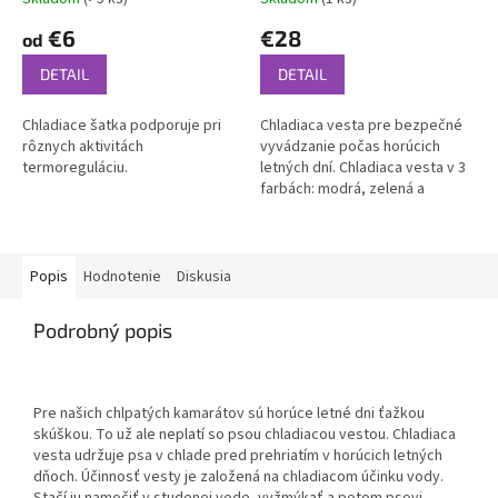
€6
€28
od
DETAIL
DETAIL
Chladiace šatka podporuje pri
Chladiaca vesta pre bezpečné
rôznych aktivitách
vyvádzanie počas horúcich
termoreguláciu.
letných dní. Chladiaca vesta v 3
farbách: modrá, zelená a
oranžová.
Popis
Hodnotenie
Diskusia
Podrobný popis
Pre našich chlpatých kamarátov sú horúce letné dni ťažkou
skúškou. To už ale neplatí so psou chladiacou vestou. Chladiaca
vesta udržuje psa v chlade pred prehriatím v horúcich letných
dňoch. Účinnosť vesty je založená na chladiacom účinku vody.
Stačí ju namočiť v studenej vode, vyžmýkať a potom psovi