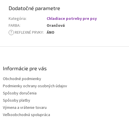
Dodatočné parametre
Kategória
:
Chladiace potreby pre psy
FARBA
:
Oranžová
?
REFLEXNÉ PRVKY
:
ÁNO
Z
á
p
ä
Informácie pre vás
t
Obchodné podmienky
i
Podmienky ochrany osobných údajov
e
Spôsoby doručenia
Spôsoby platby
Výmena a vrátenie tovaru
Veľkoobchodná spolupráca