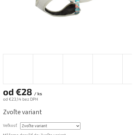
od
€28
/ ks
od
€23,14
bez DPH
Jednotková
Zvoľte variant
cena:
Veľkosť