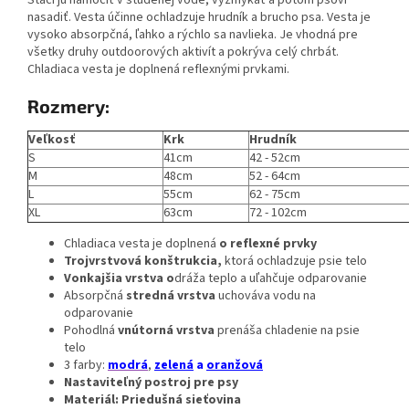
nasadiť. Vesta účinne ochladzuje hrudník a brucho psa. Vesta je
vysoko absorpčná, ľahko a rýchlo sa navlieka. Je vhodná pre
všetky druhy outdoorových aktivít a pokrýva celý chrbát.
Chladiaca vesta je doplnená reflexnými prvkami.
Rozmery:
Veľkosť
Krk
Hrudník
S
41cm
42 - 52cm
M
48cm
52 - 64cm
L
55cm
62 - 75cm
XL
63cm
72 - 102cm
Chladiaca vesta je doplnená
o reflexné prvky
Trojvrstvová konštrukcia,
ktorá ochladzuje psie telo
Vonkajšia vrstva o
dráža teplo a uľahčuje odparovanie
Absorpčná
stredná vrstva
uchováva vodu na
odparovanie
Pohodlná
vnútorná vrstva
prenáša chladenie na psie
telo
3 farby:
modrá
,
zelená
a
oranžová
Nastaviteľný postroj pre psy
Materiál: Priedušná sieťovina