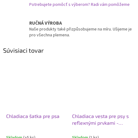
Potrebujete pomôcť s výberom? Radi vám pomôžeme
RUČNÁ VÝROBA
Naše produkty také přizpůsobujeme na míru. Ušijeme je
pro všechna plemena.
Súvisiaci tovar
Chladiaca šatka pre psa
Chladiaca vesta pre psy s
reflexnými prvkami -
modrá
Skladom
(>5 ks)
Skladom
(1 ks)