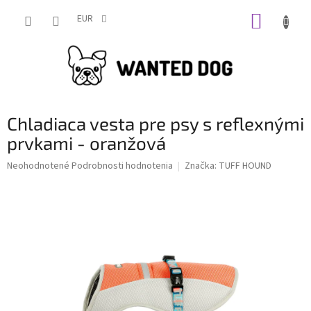
Prejsť
NÁKUP
na
EUR
obsah
KOŠÍK
Chladiaca vesta pre psy s reflexnými
prvkami - oranžová
Priemerné
Neohodnotené
Podrobnosti hodnotenia
Značka:
TUFF HOUND
hodnotenie
produktu
je
0,0
z
5
hviezdičiek.