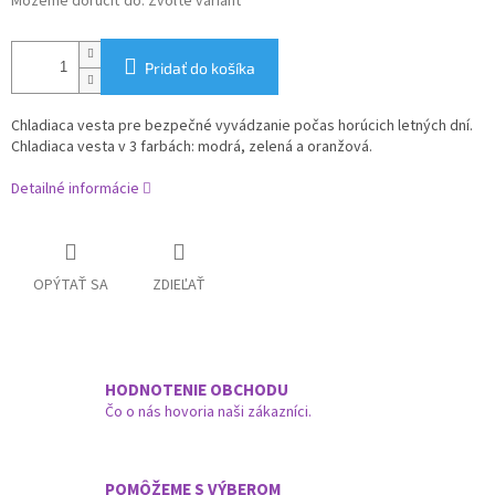
Môžeme doručiť do:
Zvoľte variant
Pridať do košíka
Chladiaca vesta pre bezpečné vyvádzanie počas horúcich letných dní.
Chladiaca vesta v 3 farbách: modrá, zelená a oranžová.
Detailné informácie
OPÝTAŤ SA
ZDIEĽAŤ
HODNOTENIE OBCHODU
Čo o nás hovoria naši zákazníci.
POMÔŽEME S VÝBEROM