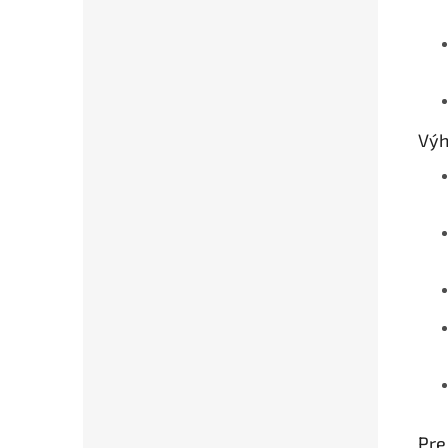
Výh
Pre