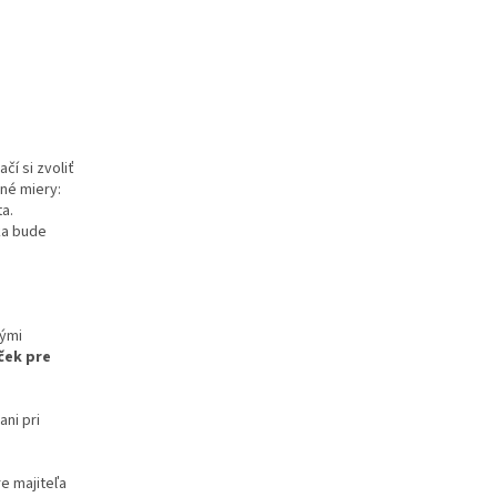
čí si zvoliť
né miery:
a.
ka bude
nými
ček pre
ani pri
e majiteľa