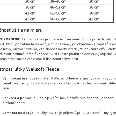
30 cm
38–46 cm
30 cm
36 cm
46–51 cm
36 cm
41 cm
51–56 cm
38 cm
43 cm
56–60 cm
41 cm
nosť ušitia na mieru
POZORNENIE
: Tento obleček je možné ušiť
na mieru
podľa požiadaviek. Sta
osť, ktorú potrebujete upraviť, a do poznámky pri objednávke zapísať pres
d hlavy, obvod hrudníka, vzdialenosť medzi prednými labkami a dĺžku chrbt
dnávku je nutné uhradiť vopred. Ak si zvolíte platbu na dobierku, objednáv
ená a zaslaná na váš e-mail k finálnemu schváleniu.
stnosti látky Wellsoft Fleece
Výnimočná hrejivosť
– materiál Wellsoft Fleece je známy svojimi výbor
tepelno-izolačnými vlastnosťami a robí z tejto mikiny ideálny
zimný oble
psa
.
Ľahkosť a pohodlie
– látka je veľmi ľahká, takže pes nepociťuje ťažobu 
dlhšom nosení.
Jemnosť na dotyk
– mäkký povrch je príjemný pre psa a komfortný aj pr