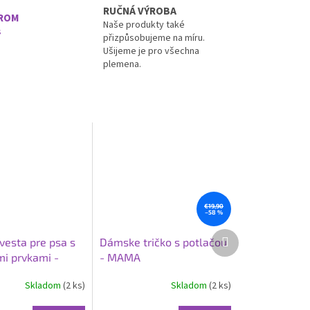
RUČNÁ VÝROBA
EROM
Naše produkty také
s
přizpůsobujeme na míru.
Ušijeme je pro všechna
plemena.
€19,90
–58 %
Ďalší
vesta pre psa s
Dámske tričko s potlačou
produkt
mi prvkami -
- MAMA
Skladom
(2 ks)
Skladom
(2 ks)