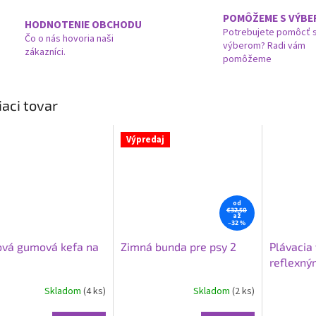
POMÔŽEME S VÝB
HODNOTENIE OBCHODU
Potrebujete pomôcť 
Čo o nás hovoria naši
výberom? Radi vám
zákazníci.
pomôžeme
iaci tovar
Výpredaj
od
€32,50
až
–32 %
ová gumová kefa na
Zimná bunda pre psy 2
Plávacia 
reflexný
ARMY
Skladom
(4 ks)
Skladom
(2 ks)
Priemerné
hodnotenie