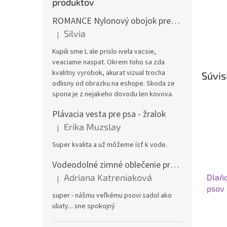
produktov
ROMANCE Nylonový obojok pre psa
Silvia
|
Hodnotenie produktu je 3 z 5 hviezdičiek.
Kupili sme L ale prislo ivela vacsie,
veaciame naspat. Okrem toho sa zda
kvalitny vyrobok, akurat vizual trocha
Súvis
odlisny od obrazku na eshope. Skoda ze
spona je z nejakeho dovodu len kovova.
Plávacia vesta pre psa - žralok
Erika Muzslay
|
Hodnotenie produktu je 5 z 5 hviezdičiek.
Super kvalita a už môžeme ísť k vode.
Vodeodolné zimné oblečenie pre veľké psy
Adriana Katreniaková
Dlaň
|
Hodnotenie produktu je 5 z 5 hviezdičiek.
psov
super - nášmu veľkému psovi sadol ako
uliaty... sne spokojný