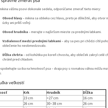
 správne zmerať psa
mikina vášmu psovi dokonale sedela, odporúčame zmerať tieto miery:
Obvod hlavy
– mikina sa oblieka cez hlavu, preto je dôležité, aby otvor n
úzky ani príliš voľný.
Obvod hrudníka
– merajte v najširšom mieste za prednými labkami.
Vzdialenosť medzi prednými labkami
– aby sa pes pri chôdzi cítil poh
oblečenie ho neobmedzovalo.
Dĺžka chrbta
– od kohútika po koreň chvosta, aby obleček zakryl celé c
chránil pred chladom.
espoliehajte sa iba na hmotnosť psa – dvaja psy s rovnakou váhou môžu ma
y.
uľka veľkostí
kosť
Krk
Hrudník
Dĺžka
23 cm
>27 cm
16 cm
26 cm
30–38 cm
26 cm