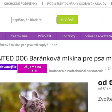
OBCHODNÉ PODMIENKY
PODMIENKY OCHRANY OSOBNÝCH ÚDAJOV
HĽADAŤ
y
Cestovanie
Pršiplášť
Kontakty
Výmena a vráteni
ková mikina pre psa mikroplyš - PINK
TED DOG Baránková mikina pre psa mi
davanejšie
Ušijeme na
Zn
mieru
Priemerné
3 hodnotenia
Podrobnosti hodnotenia
hodnotenie
od
produktu
je
od
€12,4
5,0
z
Jednotk
Zvoľte
5
cena:
hviezdičiek.