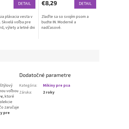
€8,29
DETAIL
DETAIL
ia plávacia vesta v
Zlaďte sa so svojím psom a
. Skvelá voľba pre
budte IN. Moderné a
, výlety a letné dni
nadčasové.
Dodatočné parametre
 štýlový
Kategória
:
Mikiny pre psa
lnou voľbou
Záruka
:
2 roky
ov
, ktoré
kolekcie
 čo zaručuje
y pre