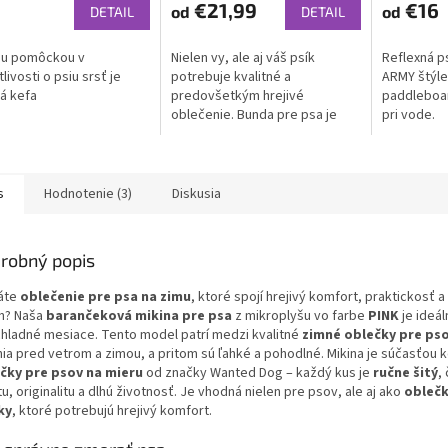
produktu
€21,99
€16
od
od
DETAIL
DETAIL
je
5,0
ou pomôckou v
Nielen vy, ale aj váš psík
Reflexná ps
z
livosti o psiu srsť je
potrebuje kvalitné a
ARMY štýle
5
á kefa
predovšetkým hrejivé
paddleboard
hviezdičiek.
oblečenie. Bunda pre psa je
pri vode.
úplnou samozrejmosťou
predovšetkým u malých
psíkov, ktorí sú oveľa viac
náchylní...
s
Hodnotenie (3)
Diskusia
robný popis
áte
oblečenie pre psa na zimu
, ktoré spojí hrejivý komfort, praktickosť a
jn? Naša
barančeková mikina pre psa
z mikroplyšu vo farbe
PINK
je ideá
chladné mesiace. Tento model patrí medzi kvalitné
zimné oblečky pre ps
nia pred vetrom a zimou, a pritom sú ľahké a pohodlné. Mikina je súčasťou 
čky pre psov na mieru
od značky Wanted Dog – každý kus je
ručne šitý
,
tu, originalitu a dlhú životnosť. Je vhodná nielen pre psov, ale aj ako
oblečk
ky
, ktoré potrebujú hrejivý komfort.