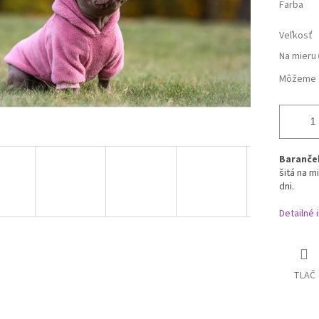
Farba
Veľkosť
Na mieru
Môžeme d
Baranče
šitá na m
dni.
Detailné 
TLAČ