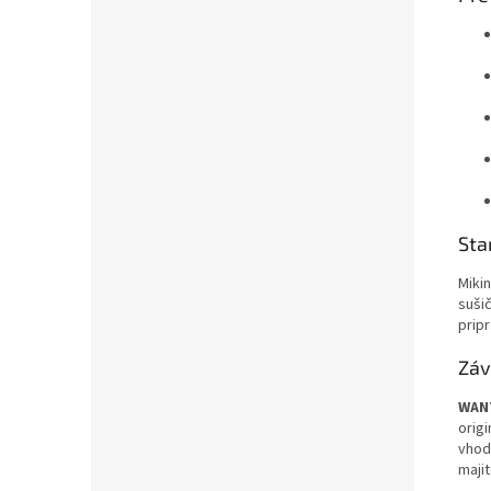
Sta
Miki
sušič
pripr
Záv
WANT
orig
vhod
majit