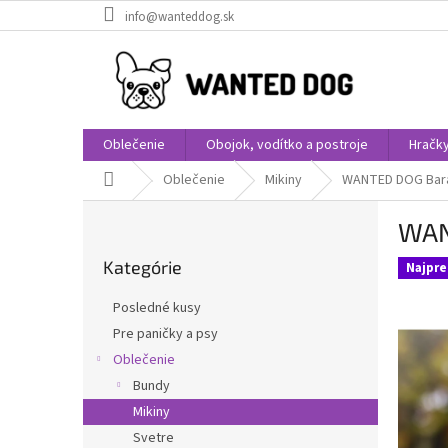
Prejsť
info@wanteddog.sk
na
obsah
Oblečenie
Obojok, vodítko a postroje
Hračk
Domov
Oblečenie
Mikiny
WANTED DOG Barán
B
WAN
o
Preskočiť
č
Kategórie
kategórie
Najpre
n
ý
Posledné kusy
p
Pre paničky a psy
a
Oblečenie
n
e
Bundy
l
Mikiny
Svetre