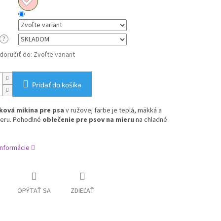
?
oručiť do:
Zvoľte variant
Pridať do košíka
ková mikina pre psa
v ružovej farbe je teplá, mäkká a
ieru. Pohodlné
oblečenie pre psov na mieru
na chladné
informácie
OPÝTAŤ SA
ZDIEĽAŤ