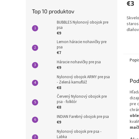
€3
Top 10 produktov
Skvel
BUBBLES Nylonový obojok pre
starost
psa
dlaňov
€9
Lemon háracie nohavičky pre
psa
€7
Popi
Háracie nohavičky pre psa
€9
Nylonový obojok ARMY pre psa
Pod
- Zelená kamufláž
€8
Hľad
Červený Nylonový obojok pre
diza
psa - folklór
pre 
€8
chrá
oble
INDIAN Farebný obojok pre psa
kvali
€9
mač
Nylonový obojok pre psa -
Labka