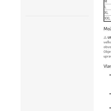
M
L
XL
XXL
Mož
⚠️
U
veľk
obvo
Obje
uprav
Vla