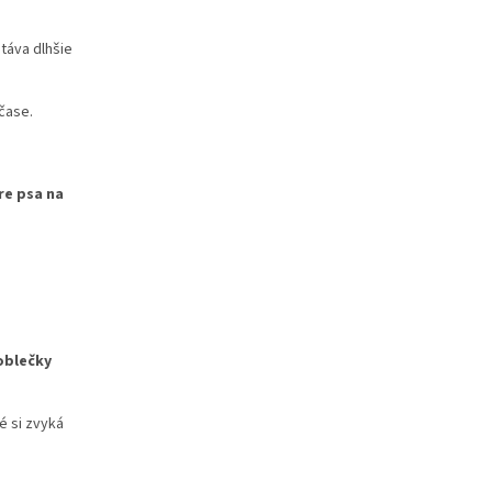
táva dlhšie
čase.
re psa na
oblečky
ré si zvyká