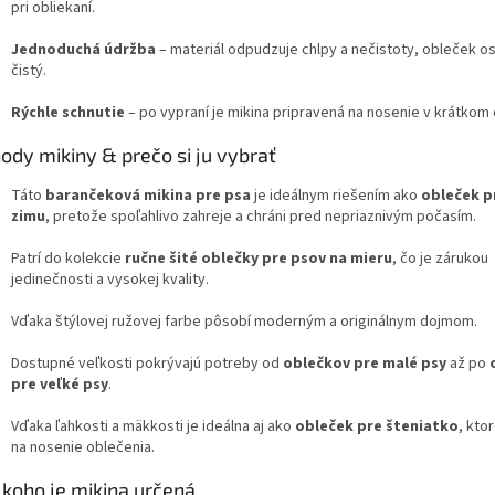
pri obliekaní.
Jednoduchá údržba
– materiál odpudzuje chlpy a nečistoty, obleček os
čistý.
Rýchle schnutie
– po vypraní je mikina pripravená na nosenie v krátkom 
ody mikiny & prečo si ju vybrať
Táto
barančeková mikina pre psa
je ideálnym riešením ako
obleček p
zimu
, pretože spoľahlivo zahreje a chráni pred nepriaznivým počasím.
Patrí do kolekcie
ručne šité oblečky pre psov na mieru
, čo je zárukou
jedinečnosti a vysokej kvality.
Vďaka štýlovej ružovej farbe pôsobí moderným a originálnym dojmom.
Dostupné veľkosti pokrývajú potreby od
oblečkov pre malé psy
až po
pre veľké psy
.
Vďaka ľahkosti a mäkkosti je ideálna aj ako
obleček pre šteniatko
, kto
na nosenie oblečenia.
 koho je mikina určená