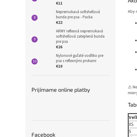
Ako
€11
Aby 
Nepremokavá softshellová
bunda pre psa - Packa
€22
ARMY reflexná nepremokavá
softshellová zateplená bunda
pre psa
€26
Nylonové guľaté vodítko pre
psa s reflexnými prvkami
€10
⚠️ N
Prijímame online platby
mier
Tab
Veľ
XS
S
Facebook