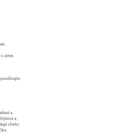
ek.
 v zime.
epoužívajte
a
litné a
 štýlová a
lujú všetci
čika.