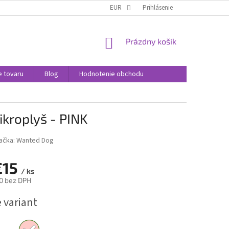
SPÔSOBY DORUČENIA
SPÔSOBY PLATBY
EUR
Prihlásenie
VÝMENA A VRÁTENIE T
NÁKUPNÝ
Prázdny košík
KOŠÍK
e tovaru
Blog
Hodnotenie obchodu
kroplyš - PINK
ačka:
Wanted Dog
€15
/ ks
0
bez DPH
ová
 variant