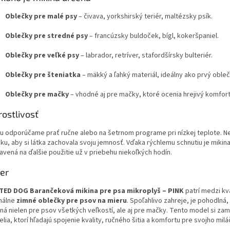
Oblečky pre malé psy
– čivava, yorkshirský teriér, maltézsky psík.
Oblečky pre stredné psy
– francúzsky buldoček, bígl, kokeršpaniel.
Oblečky pre veľké psy
– labrador, retríver, stafordšírsky bulteriér.
Oblečky pre šteniatka
– mäkký a ľahký materiál, ideálny ako prvý obleč
Oblečky pre mačky
– vhodné aj pre mačky, ktoré ocenia hrejivý komfort
rostlivosť
nu odporúčame prať ručne alebo na šetrnom programe pri nízkej teplote. N
ku, aby si látka zachovala svoju jemnosť. Vďaka rýchlemu schnutiu je mikin
avená na ďalšie použitie už v priebehu niekoľkých hodín.
er
ED DOG Barančeková mikina pre psa mikroplyš – PINK
patrí medzi kva
inálne
zimné oblečky pre psov na mieru
. Spoľahlivo zahreje, je pohodlná,
ná nielen pre psov všetkých veľkostí, ale aj pre mačky. Tento model si zami
elia, ktorí hľadajú spojenie kvality, ručného šitia a komfortu pre svojho milá