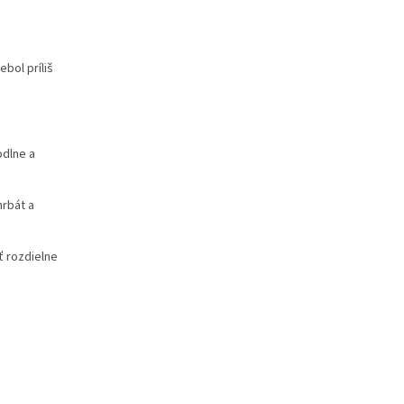
ebol príliš
odlne a
hrbát a
ť rozdielne