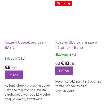
Vhodný pre malé, stredné aj...
priateľa.
Výpredaj
Kožený Obojok pre psa -
Kožený Obojok pre psa a
BASIC
náramok - Boho
Skladom
(2 ks)
Priemerné
Skladom
(2 ks)
hodnotenie
€18
od
/ ks
produktu
€9
/ ks
je
DETAIL
5,0
DETAIL
z
Hovorí sa "Aký pán, taký pes" a v
5
Kožené obojky pre psy uspokojí
tomto prípade to platí
hviezdičiek.
každého majitele psa. Kvalitní
dvojnásobne!
výroba kožených obojků v sobe
spojuje kvalitu, trvanlivost,
skvelé prevedení a luxusne