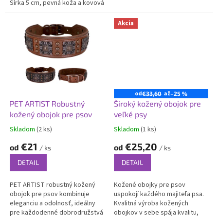
Šírka 5 cm, pevná koža a kovová
nepostradatelnou pomůckou
spona zaručujú bezpečnosť,
služebního psa. Precizní šití a
odolnosť a výrazný vzhľad.
polstrování...
Akcia
od
až
€33,60
–25 %
PET ARTIST Robustný
Široký kožený obojok pre
kožený obojok pre psov
veľké psy
Skladom
(2 ks)
Skladom
(1 ks)
Priemerné
Priemerné
hodnotenie
hodnotenie
€21
€25,20
od
od
/ ks
/ ks
produktu
produktu
je
je
DETAIL
DETAIL
5,0
5,0
z
z
PET ARTIST robustný kožený
Kožené obojky pre psov
5
5
obojok pre psov kombinuje
uspokojí každého majiteľa psa.
hviezdičiek.
hviezdičiek.
eleganciu a odolnosť, ideálny
Kvalitná výroba kožených
pre každodenné dobrodružstvá
obojkov v sebe spája kvalitu,