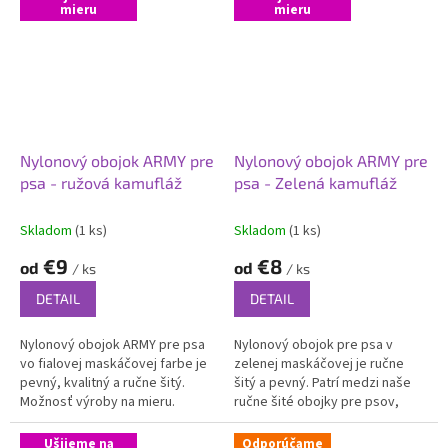
mieru
mieru
Nylonový obojok ARMY pre
Nylonový obojok ARMY pre
psa - ružová kamufláž
psa - Zelená kamufláž
Skladom
(1 ks)
Skladom
(1 ks)
€9
€8
od
od
/ ks
/ ks
DETAIL
DETAIL
Nylonový obojok ARMY pre psa
Nylonový obojok pre psa v
vo fialovej maskáčovej farbe je
zelenej maskáčovej je ručne
pevný, kvalitný a ručne šitý.
šitý a pevný. Patrí medzi naše
Možnosť výroby na mieru.
ručne šité obojky pre psov,
ktoré kombinujú komfort,
kvalitu a jedinečný štýl.
Ušijeme na
Odporúčame