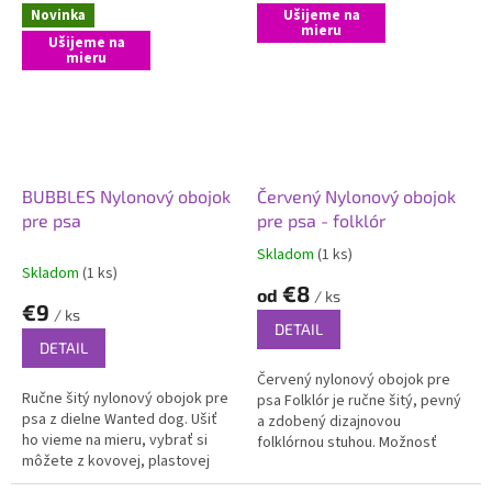
Novinka
Ušijeme na
mieru
Ušijeme na
mieru
BUBBLES Nylonový obojok
Červený Nylonový obojok
pre psa
pre psa - folklór
Skladom
(1 ks)
Priemerné
Skladom
(1 ks)
hodnotenie
€8
od
/ ks
produktu
€9
/ ks
je
DETAIL
5,0
DETAIL
z
Červený nylonový obojok pre
5
Ručne šitý nylonový obojok pre
psa Folklór je ručne šitý, pevný
hviezdičiek.
psa z dielne Wanted dog. Ušiť
a zdobený dizajnovou
ho vieme na mieru, vybrať si
folklórnou stuhou. Možnosť
môžete z kovovej, plastovej
výroby na mieru podľa
alebo LED svietiacej spony.
požiadaviek vášho psa.