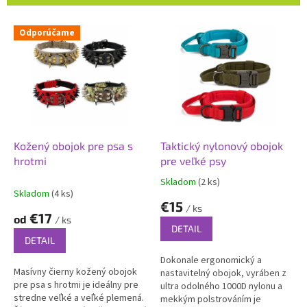
p
r
V
Odporúčame
o
ý
d
p
u
i
k
s
t
p
o
r
v
o
d
Kožený obojok pre psa s
Taktický nylonový obojok
u
hrotmi
pre veľké psy
k
Skladom
(2 ks)
Priemerné
t
Skladom
(4 ks)
hodnotenie
€15
o
/ ks
produktu
€17
od
v
/ ks
je
DETAIL
5,0
DETAIL
z
Dokonale ergonomický a
5
Masívny čierny kožený obojok
nastavitelný obojok, vyráben z
hviezdičiek.
pre psa s hrotmi je ideálny pre
ultra odolného 1000D nylonu a
stredne veľké a veľké plemená.
mekkým polstrováním je