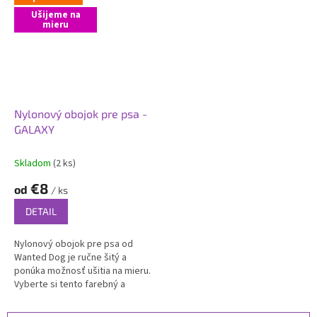
Ušijeme na
mieru
Nylonový obojok pre psa -
GALAXY
Skladom
(2 ks)
€8
od
/ ks
DETAIL
Nylonový obojok pre psa od
Wanted Dog je ručne šitý a
ponúka možnosť ušitia na mieru.
Vyberte si tento farebný a
odolný obojok, ktorý zdôrazní
osobnosť vášho štvornohého