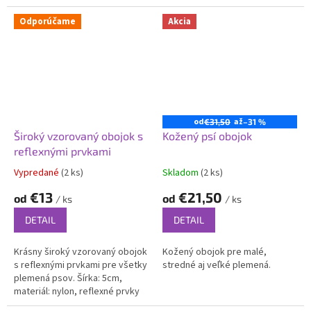
vášho psa. Vyrobený z kvalitnej
trvanlivosť, skvelé prevedenie
kože, tento obojok zaručuje...
a luxusne vyzerajúci dizajn.
Odporúčame
Akcia
od
až
€31,50
–31 %
Široký vzorovaný obojok s
Kožený psí obojok
reflexnými prvkami
Vypredané
(2 ks)
Skladom
(2 ks)
Priemerné
Priemerné
hodnotenie
hodnotenie
€13
€21,50
od
od
/ ks
/ ks
produktu
produktu
je
je
DETAIL
DETAIL
5,0
4,8
z
z
Krásny široký vzorovaný obojok
Kožený obojok pre malé,
5
5
s reflexnými prvkami pre všetky
stredné aj veľké plemená.
hviezdičiek.
hviezdičiek.
plemená psov. Šírka: 5cm,
materiál: nylon, reflexné prvky