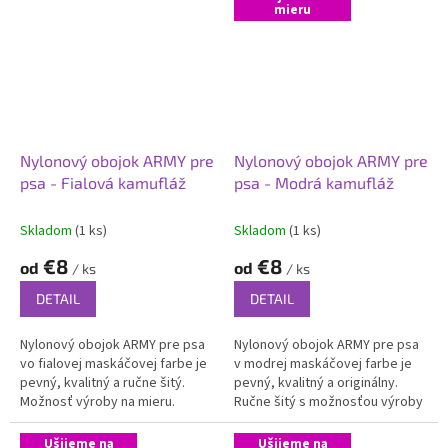
mieru
Nylonový obojok ARMY pre
Nylonový obojok ARMY pre
psa - Fialová kamufláž
psa - Modrá kamufláž
Skladom
(1 ks)
Skladom
(1 ks)
€8
€8
od
od
/ ks
/ ks
DETAIL
DETAIL
Nylonový obojok ARMY pre psa
Nylonový obojok ARMY pre psa
vo fialovej maskáčovej farbe je
v modrej maskáčovej farbe je
pevný, kvalitný a ručne šitý.
pevný, kvalitný a originálny.
Možnosť výroby na mieru.
Ručne šitý s možnosťou výroby
na mieru.
Ušijeme na
Ušijeme na