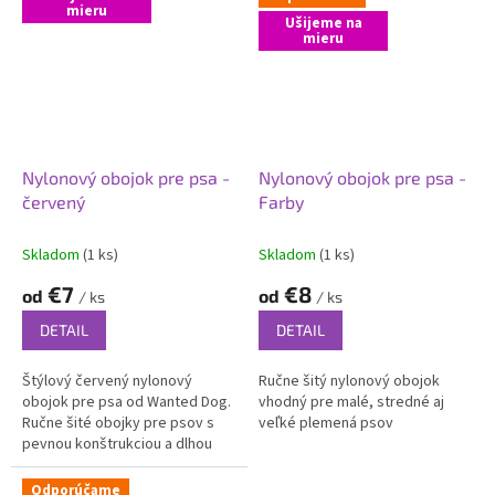
mieru
Ušijeme na
mieru
Nylonový obojok pre psa -
Nylonový obojok pre psa -
červený
Farby
Skladom
(1 ks)
Skladom
(1 ks)
€7
€8
od
od
/ ks
/ ks
DETAIL
DETAIL
Štýlový červený nylonový
Ručne šitý nylonový obojok
obojok pre psa od Wanted Dog.
vhodný pre malé, stredné aj
Ručne šité obojky pre psov s
veľké plemená psov
pevnou konštrukciou a dlhou
životnosťou.
Odporúčame