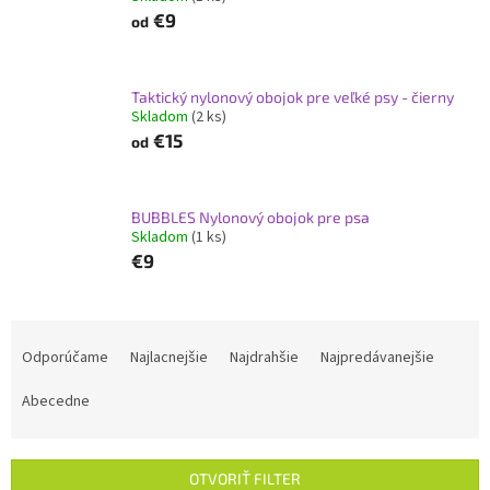
€9
od
Taktický nylonový obojok pre veľké psy - čierny
Skladom
(2 ks)
€15
od
BUBBLES Nylonový obojok pre psa
Skladom
(1 ks)
€9
R
a
Odporúčame
Najlacnejšie
Najdrahšie
Najpredávanejšie
d
e
Abecedne
n
i
e
OTVORIŤ FILTER