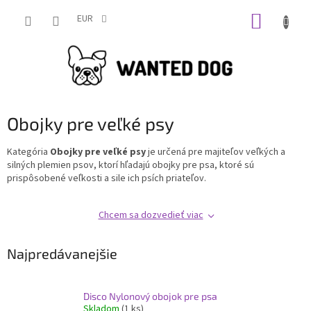
Prejsť
NÁKUP
na
EUR
obsah
KOŠÍK
Obojky pre veľké psy
Kategória
Obojky pre veľké psy
je určená pre majiteľov veľkých a
silných plemien psov, ktorí hľadajú obojky pre psa, ktoré sú
prispôsobené veľkosti a sile ich psích priateľov.
Chcem sa dozvedieť viac
Najpredávanejšie
Disco Nylonový obojok pre psa
Skladom
(1 ks)