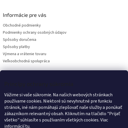
á
p
ä
Informácie pre vás
t
Obchodné podmienky
i
Podmienky ochrany osobných údajov
e
Spôsoby doručenia
Spôsoby platby
Výmena a vrátenie tovaru
Veľkoobchodná spolupráca
Kontakt
Princípy ochrany súkromia
Vážime si vaše súkromie. Na našich webových stránkach
info
@
wanteddog.sk
používame cookies. Niektoré sú nevyhnutné pre funkciu
Wanted Dog
stránok, iné nám pomáhajú zlepšovať naše služby a ponúkať
wanteddogcz
zákazníkom relevantný obsah. Kliknutím na tlačidlo "Prijať
všetko" súhlasíte s používaním všetkých cookies.
Viac
informácií
tu
.