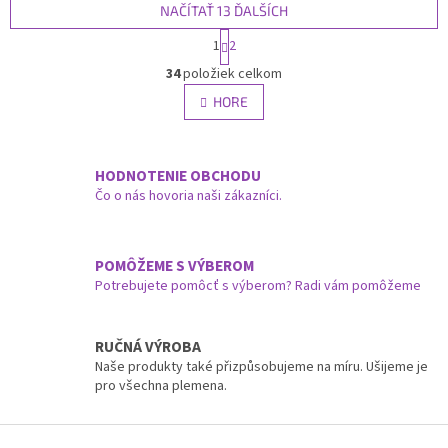
priateľa.
NAČÍTAŤ 13 ĎALŠÍCH
S
1
2
t
O
r
34
položiek celkom
v
á
l
HORE
n
á
k
d
o
v
a
a
HODNOTENIE OBCHODU
c
n
i
Čo o nás hovoria naši zákazníci.
i
e
e
p
r
POMÔŽEME S VÝBEROM
v
Potrebujete pomôcť s výberom? Radi vám pomôžeme
k
y
v
RUČNÁ VÝROBA
ý
Naše produkty také přizpůsobujeme na míru. Ušijeme je
p
pro všechna plemena.
i
s
u
Z