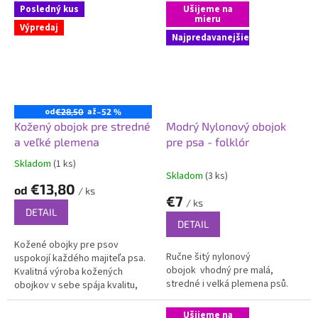
vyhlížející design.
Posledný kus
Ušijeme na
mieru
Výpredaj
Najpredavanejšie
od
až
€28,50
–52 %
Kožený obojok pre stredné
Modrý Nylonový obojok
a veľké plemena
pre psa - folklór
Skladom
(1 ks)
Priemerné
Skladom
(3 ks)
hodnotenie
€13,80
od
/ ks
produktu
€7
/ ks
je
DETAIL
5,0
DETAIL
z
Kožené obojky pre psov
5
Ručne šitý nylonový
uspokojí každého majiteľa psa.
hviezdičiek.
obojok vhodný pre malá,
Kvalitná výroba kožených
stredné i velká plemena psů.
obojkov v sebe spája kvalitu,
trvanlivosť, skvelé prevedenie
a luxusne vyzerajúci dizajn.
Ušijeme na