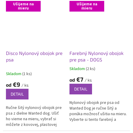
Vhodný pre malé, stredné aj...
Ušijeme na
Ušijeme na
mieru
mieru
Disco Nylonový obojok pre
Farebný Nylonový obojok
psa
pre psa - DOGS
Skladom
(2 ks)
Priemerné
Skladom
(1 ks)
hodnotenie
€7
od
/ ks
produktu
€9
od
/ ks
je
DETAIL
5,0
DETAIL
z
Nylonový obojok pre psa od
5
Ručne šitý nylonový obojok pre
Wanted Dog je ručne šitý a
hviezdičiek.
psa z dielne Wanted dog. Ušiť
ponúka možnosť ušitia na mieru.
ho vieme na mieru, vybrať si
Vyberte si tento farebný a
môžete z kovovej, plastovej
odolný obojok, ktorý zdôrazní
alebo LED svietiacej spony.
osobnosť vášho štvornohého